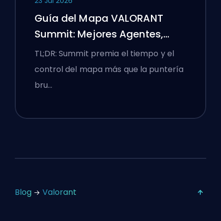
23 Jul 2026
Guía del Mapa VALORANT
Summit: Mejores Agentes,
Llamadas y Humos
TL;DR: Summit premia el tiempo y el
control del mapa más que la puntería
bru…
Blog
Valorant