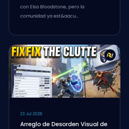
Take Manhattan
con Elsa Bloodstone, pero la
comunidad ya est&aacu…
23 Jul 2026
Arreglo de Desorden Visual de