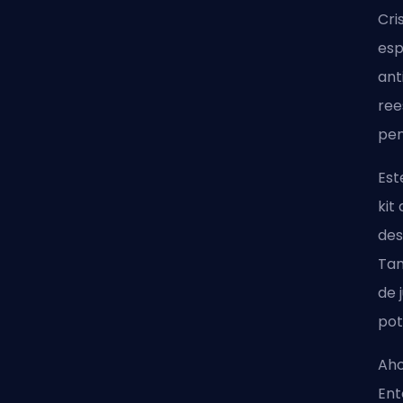
Cri
esp
ant
ree
pen
Est
kit
des
Tam
de 
pot
Aho
Ent