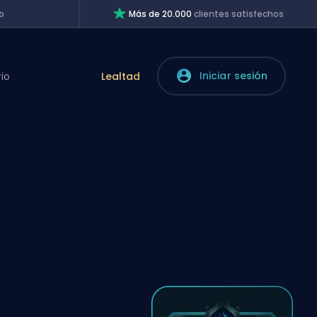
o
Más de 20.000
clientes satisfechos
Iniciar sesión
rio
Lealtad