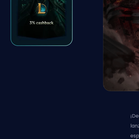
¡De
lan
esp