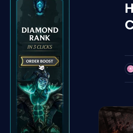
H
C
A