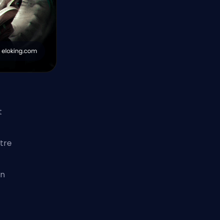
t
tre
ón