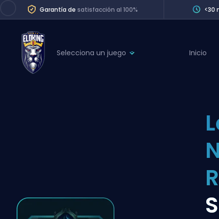
Garantía de
satisfacción al 100%
<30 
Selecciona un juego
Inicio
League of Legends
League 
Marvel Rivals
SERVICES
Valorant
L
Division Boos
Dota 2
Placements
Counter-Strike
Wins
Overwatch 2
R
Coaching
Rocket League
S
Path of Exile 2
Teammate