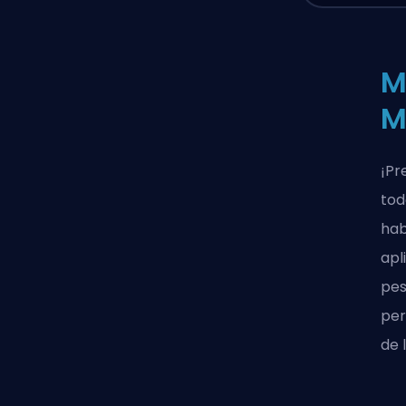
M
M
¡Pr
tod
hab
apl
pes
per
de 