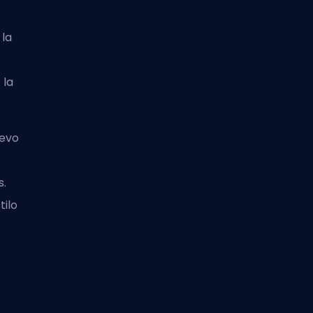
la
s
 la
uevo
s.
tilo
s