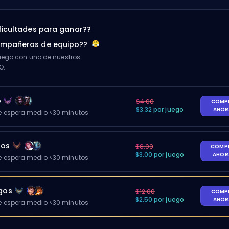
ificultades para ganar??
ompañeros de equipo??
ego con uno de nuestros
O.
o
$4.00
COMP
$3.32 por juego
AHO
 espera medio <30 minutos
gos
$8.00
COMP
$3.00 por juego
AHO
 espera medio <30 minutos
egos
$12.00
COMP
$2.50 por juego
AHO
 espera medio <30 minutos