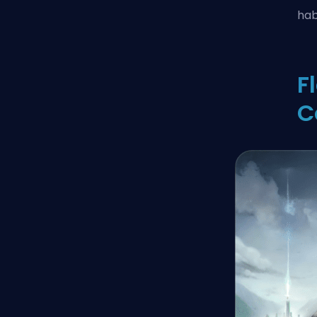
hab
F
C