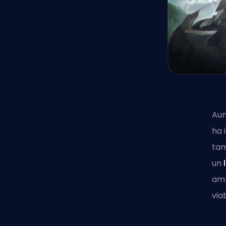
Aun
ha 
tam
un
amb
via