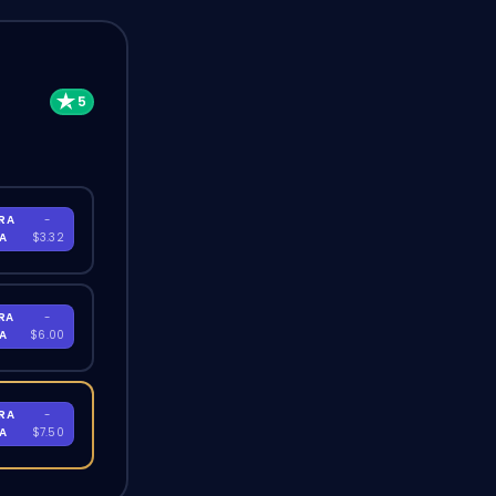
RA
-
RA
$3.32
RA
-
RA
$6.00
RA
-
RA
$7.50