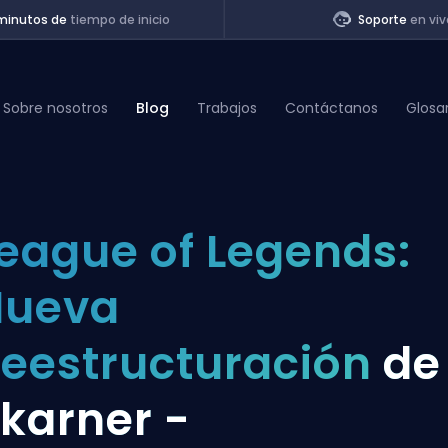
minutos de
tiempo de inicio
Soporte
en viv
Sobre nosotros
Blog
Trabajos
Contáctanos
Glosa
of Legends
eague of Legends:
t
Nueva
eestructuración
de
karner -