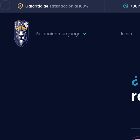
Garantía de
satisfacción al 100%
<30 
Selecciona un juego
Inicio
League of Legends
League 
Marvel Rivals
SERVICES
Valorant
¿
Division Boos
Dota 2
Placements
r
Counter-Strike
Wins
Overwatch 2
Coaching
Rocket League
Path of Exile 2
Teammate