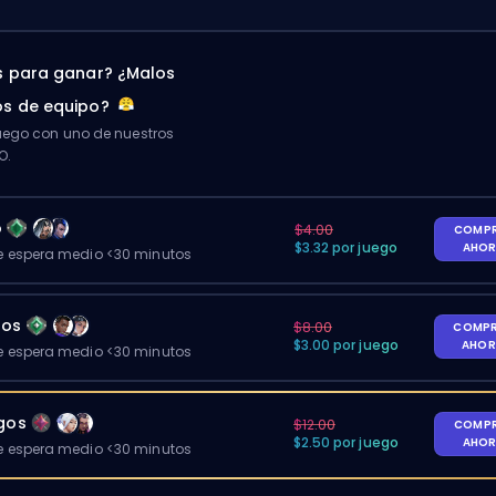
 para ganar? ¿Malos
s de equipo?
ego con uno de nuestros
O.
o
$4.00
COMP
$3.32 por juego
AHO
 espera medio <30 minutos
gos
$8.00
COMP
$3.00 por juego
AHO
 espera medio <30 minutos
egos
$12.00
COMP
$2.50 por juego
AHO
 espera medio <30 minutos