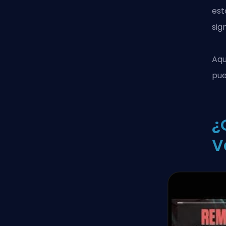
est
sig
Aqu
pue
¿
V