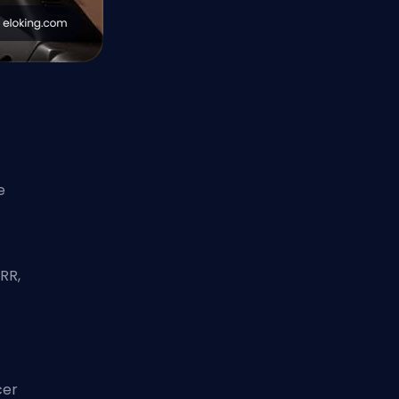
e
RR,
cer