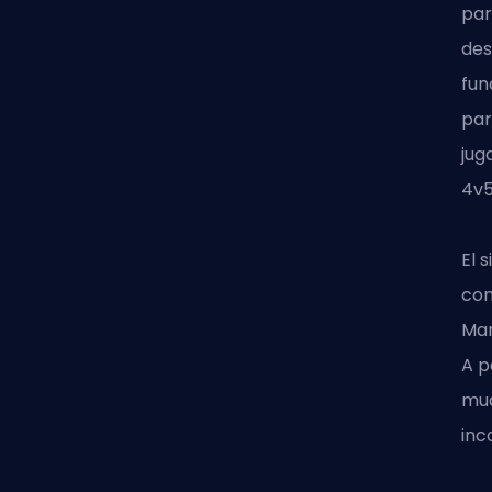
par
des
fun
par
jug
4v5
El 
con
Man
A p
muc
inc