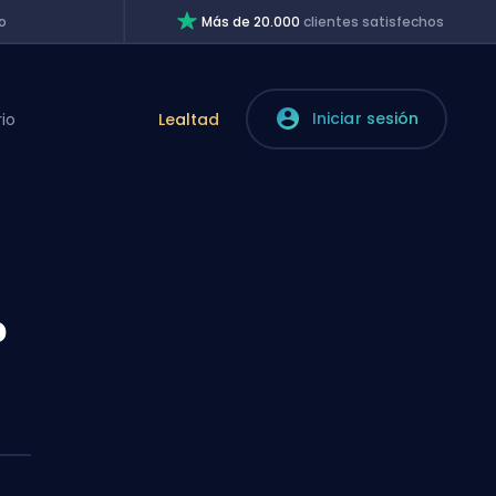
o
Más de 20.000
clientes satisfechos
Iniciar sesión
rio
Lealtad
?