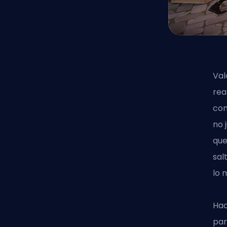
Val
rea
com
no 
que
sal
lo 
Hac
par