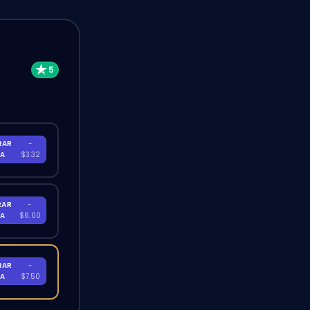
RAR
-
RA
$3.32
RAR
-
RA
$6.00
RAR
-
RA
$7.50