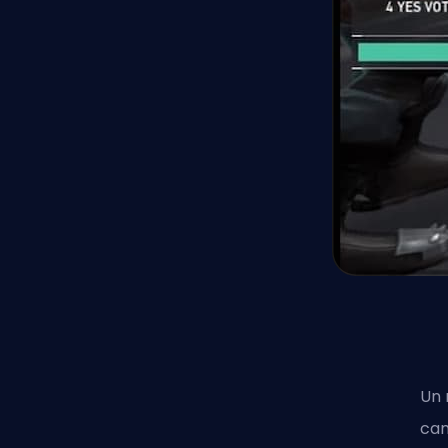
Un 
can