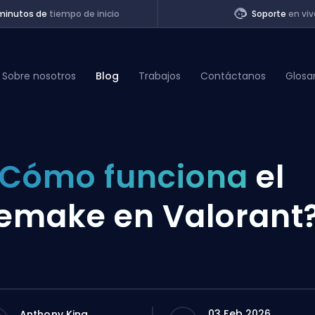
minutos de
tiempo de inicio
Soporte
en viv
Sobre nosotros
Blog
Trabajos
Contáctanos
Glosa
of Legends
Cómo funciona
el
t
emake en Valorant
03 Feb 2026
Anthony King