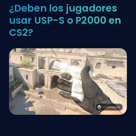
¿Deben los jugadores
usar USP-S o P2000 en
CS2?