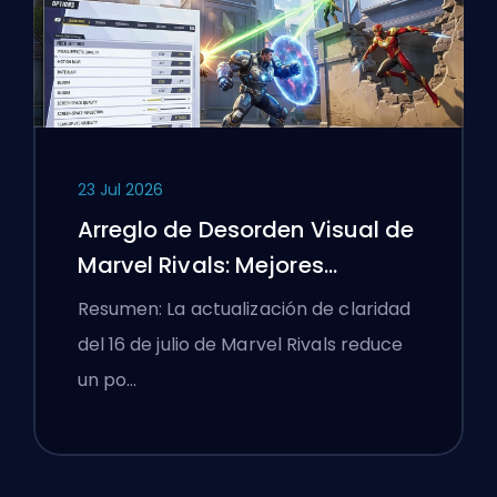
23 Jul 2026
Arreglo de Desorden Visual de
Marvel Rivals: Mejores
Configuraciones
Resumen: La actualización de claridad
Competitivas Después del
del 16 de julio de Marvel Rivals reduce
Parche del 16 de Julio
un po…