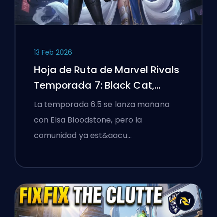
13 Feb 2026
Hoja de Ruta de Marvel Rivals
Temporada 7: Black Cat,
White Fox y el Evento Monsters
La temporada 6.5 se lanza mañana
Take Manhattan
con Elsa Bloodstone, pero la
comunidad ya est&aacu…