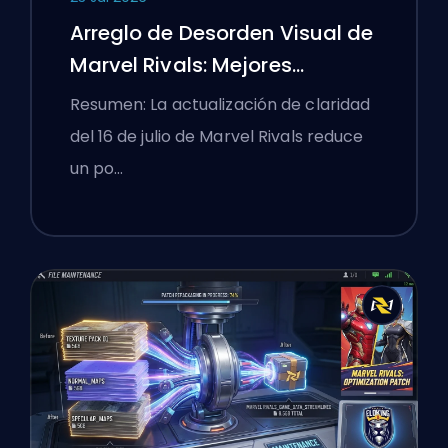
Arreglo de Desorden Visual de
Marvel Rivals: Mejores
Configuraciones
Resumen: La actualización de claridad
Competitivas Después del
del 16 de julio de Marvel Rivals reduce
Parche del 16 de Julio
un po…