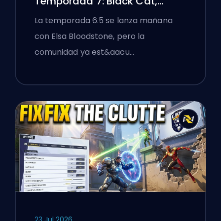
Temporada 7: Black Cat,
White Fox y el Evento Monsters
La temporada 6.5 se lanza mañana
Take Manhattan
con Elsa Bloodstone, pero la
comunidad ya est&aacu…
23 Jul 2026