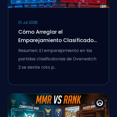
01 Jul 2026
Cómo Arreglar el
Emparejamiento Clasificado
de Overwatch 2 y los Lobbies
Resumen: El emparejamiento en las
Aplastantes
partidas clasificatorias de Overwatch
2 se siente roto p…