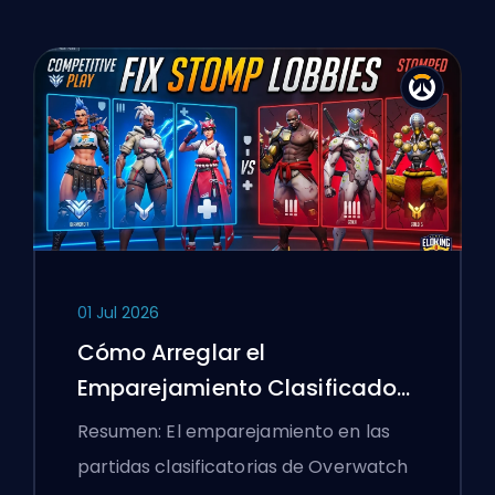
01 Jul 2026
Cómo Arreglar el
Emparejamiento Clasificado
de Overwatch 2 y los Lobbies
Resumen: El emparejamiento en las
Aplastantes
partidas clasificatorias de Overwatch