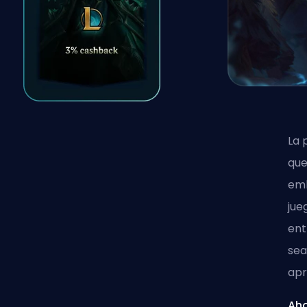
La 
que
emb
jue
ent
sea
apr
Aho