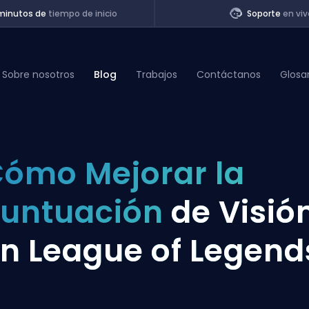
minutos de
tiempo de inicio
Soporte
en viv
Sobre nosotros
Blog
Trabajos
Contáctanos
Glosa
of Legends
ómo Mejorar la
t
untuación
de Visió
n League of Legend