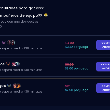
ificultades para ganar??
ompañeros de equipo??
ego con uno de nuestros
O.
o
$4.00
COMP
$3.32 por juego
AHO
 espera medio <30 minutos
gos
$8.00
COMP
$3.00 por juego
AHO
 espera medio <30 minutos
egos
$12.00
COMP
$2.50 por juego
AHO
 espera medio <30 minutos