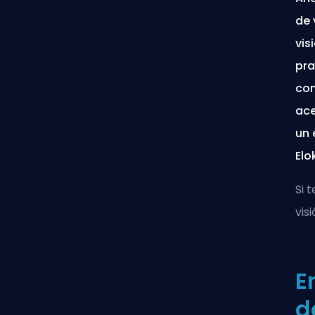
de 
vis
pra
con
ace
un 
Elo
Si 
vis
E
d