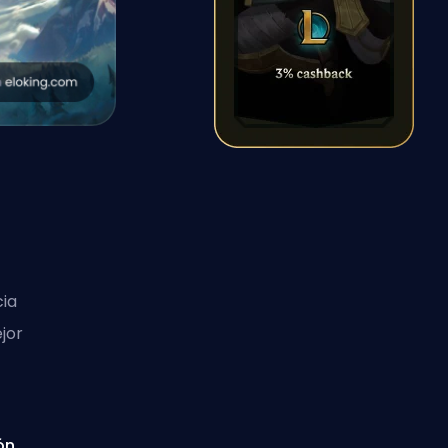
cia
jor
ón