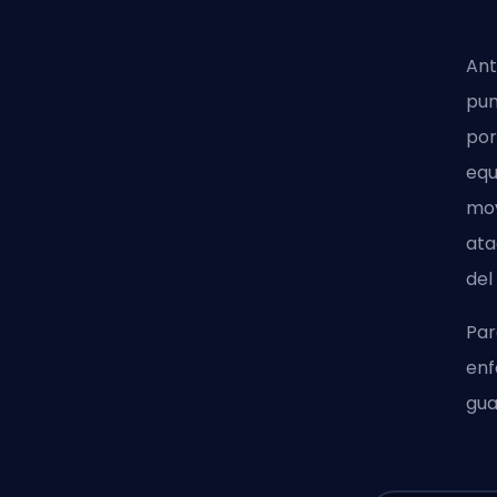
Ant
pun
por
equ
mov
ata
del
Par
enf
gua