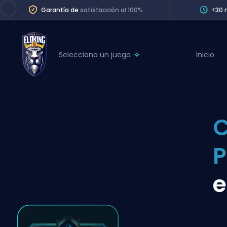
Garantía de
satisfacción al 100%
<30 
Selecciona un juego
Inicio
League of Legends
League 
Marvel Rivals
SERVICES
Valorant
C
Division Boos
Dota 2
Placements
P
Counter-Strike
Wins
Overwatch 2
e
Coaching
Rocket League
Path of Exile 2
Teammate