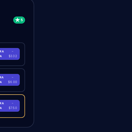
RA
-
RA
$3.32
RA
-
RA
$6.00
RA
-
RA
$7.50