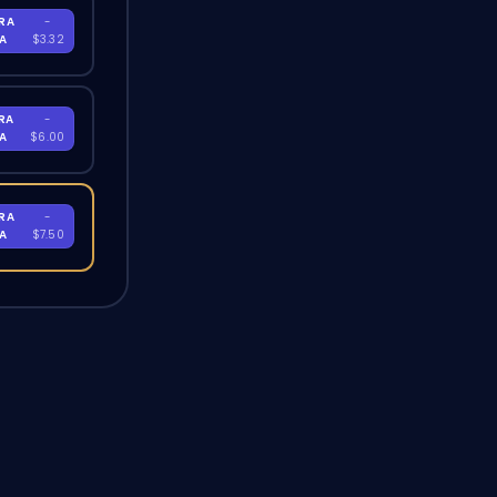
RA
-
RA
$3.32
RA
-
RA
$6.00
RA
-
RA
$7.50