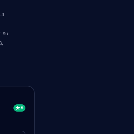
.4
. Su
8,