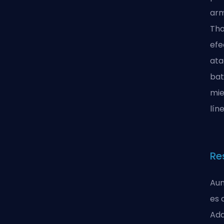
arm
Tho
efe
ata
bat
mie
lín
Re
Aun
es 
Ada