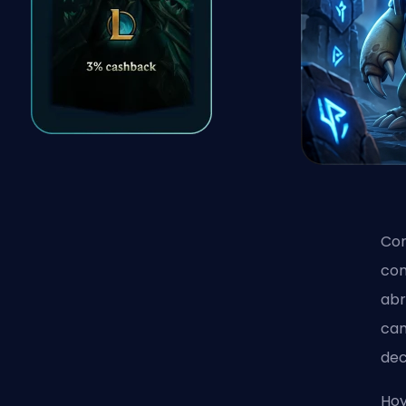
Con
com
abr
cam
dec
Hoy