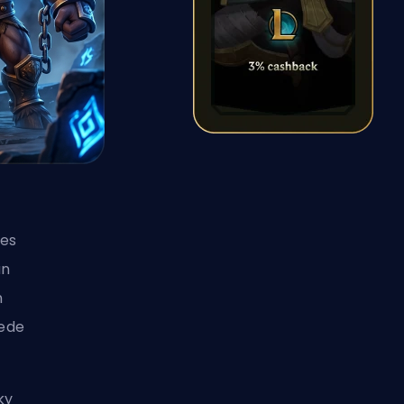
 es
an
n
uede
ky