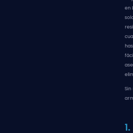
en 
sol
res
cua
has
fác
ase
eli
Sin
arm
1