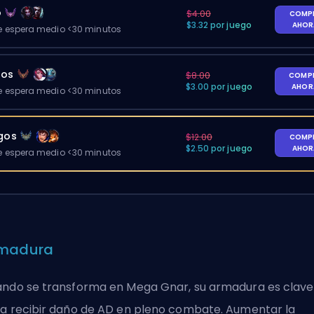
o
$4.00
COMP
$3.32 por juego
AHO
 espera medio <30 minutos
gos
$8.00
COMP
$3.00 por juego
AHO
 espera medio <30 minutos
egos
$12.00
COMP
$2.50 por juego
AHO
 espera medio <30 minutos
madura
ndo se transforma en Mega Gnar, su armadura es clave
ra
recibir daño de AD
en pleno combate. Aumentar la