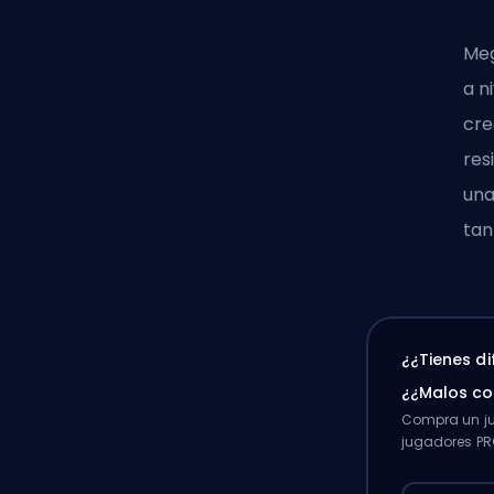
Meg
a n
cre
res
una
tan
¿¿Tienes d
¿¿Malos c
Compra un ju
jugadores PR