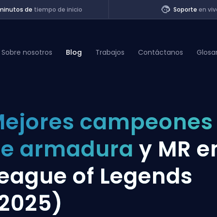
minutos de
tiempo de inicio
Soporte
en viv
Sobre nosotros
Blog
Trabajos
Contáctanos
Glosa
of Legends
ejores campeones
t
de armadura
y MR e
eague of Legends
2025)