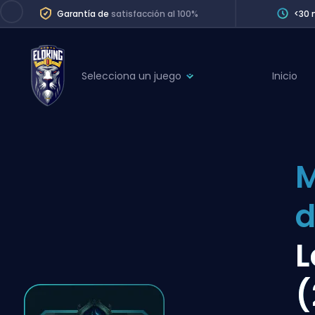
Garantía de
satisfacción al 100%
<30 
Selecciona un juego
Inicio
League of Legends
League 
Marvel Rivals
SERVICES
Valorant
M
Division Boos
Dota 2
Placements
Counter-Strike
Wins
Overwatch 2
L
Coaching
Rocket League
(
Path of Exile 2
Teammate