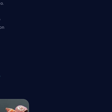
o.
e
on
e