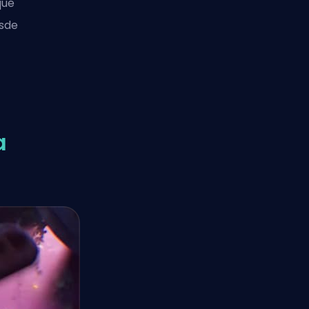
qué
esde
a