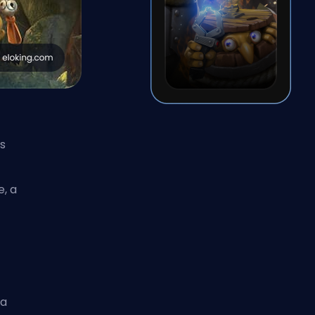
s
, a
 a