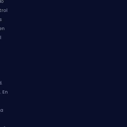
do
trol
s
en
l
d.
. En
La