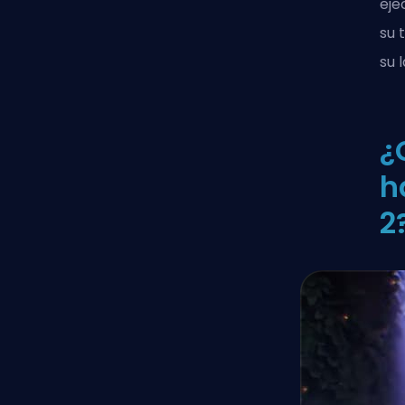
eje
su 
su 
¿
h
2