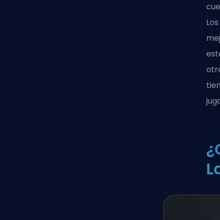
cue
Los
mej
est
otr
tie
jug
¿
L