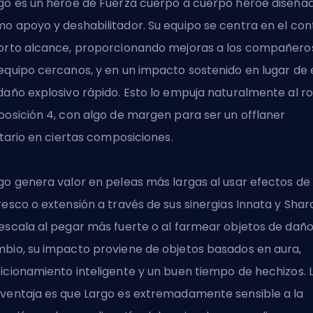
go es un héroe de Fuerza cuerpo a cuerpo
héroe
diseña
o apoyo y deshabilitador. Su equipo se centra en el con
orto alcance, proporcionando mejoras a los compañero
equipo cercanos, y en un impacto sostenido en lugar de 
daño explosivo rápido. Esto lo empuja naturalmente al ro
posición 4, con algo de margen para ser un offlaner
litario en ciertas composiciones.
go genera valor en peleas más largas al usar efectos de
resco o extensión a través de sus sinergias Innata y Shar
escala al pegar más fuerte o al farmear objetos de daño
bio, su impacto proviene de objetos basados en aura,
icionamiento inteligente y un buen tiempo de hechizos. 
ventaja es que Largo es extremadamente sensible a la