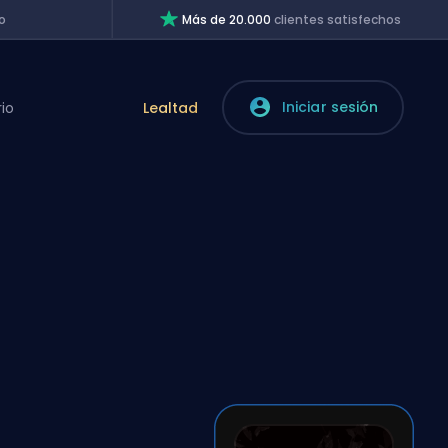
o
Más de 20.000
clientes satisfechos
Iniciar sesión
rio
Lealtad
a