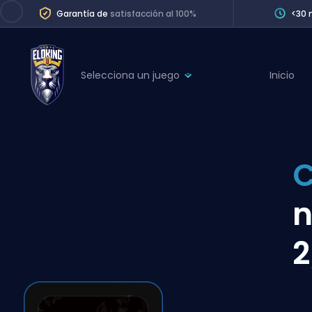
Garantía de
satisfacción al 100%
<30 
Selecciona un juego
Inicio
League of Legends
League 
Marvel Rivals
SERVICES
Valorant
C
Division Boos
Dota 2
Placements
n
Counter-Strike
Wins
Overwatch 2
2
Coaching
Rocket League
Path of Exile 2
Teammate