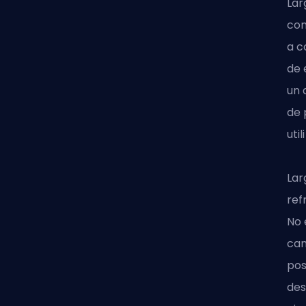
Lar
com
a c
de 
un 
de 
uti
Lar
ref
No 
cam
pos
des