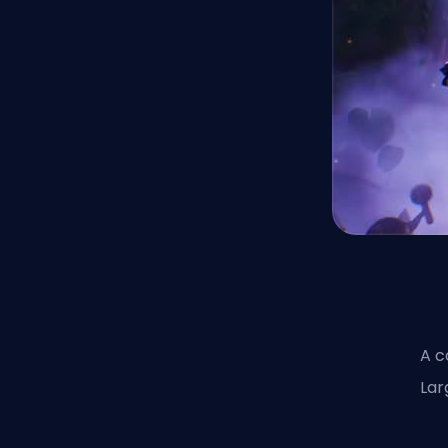
A c
Lar