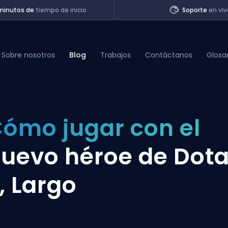
minutos de
tiempo de inicio
Soporte
en viv
Sobre nosotros
Blog
Trabajos
Contáctanos
Glosa
of Legends
ómo jugar con el
t
uevo héroe de Dot
, Largo