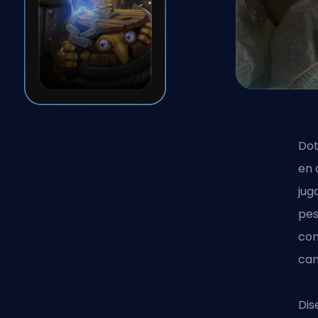
Dot
en 
jug
pes
com
cam
Dis