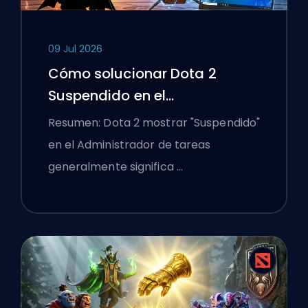
09 Jul 2026
Cómo solucionar Dota 2
Suspendido en el
Administrador de tareas en un
Resumen: Dota 2 mostrar "Suspendido"
portátil con Windows
en el Administrador de tareas
generalmente significa …