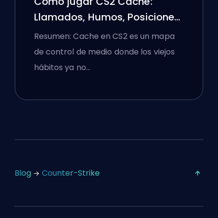
Cómo jugar CS2 Cache:
Llamados, Humos, Posiciones
y Consejos Premier
Resumen: Cache en CS2 es un mapa
de control de medio donde los viejos
hábitos ya no…
Blog
Counter-Strike