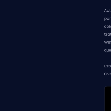
Act
par
col
tra
Win
que
Est
Ov