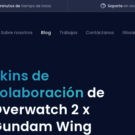
minutos de
tiempo de inicio
Soporte
en viv
Sobre nosotros
Blog
Trabajos
Contáctanos
Glosa
of Legends
kins de
t
olaboración
de
verwatch 2 x
Gundam Wing