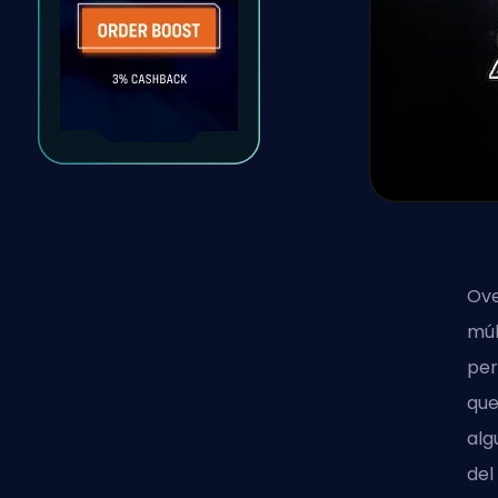
Ov
múl
per
que
alg
del