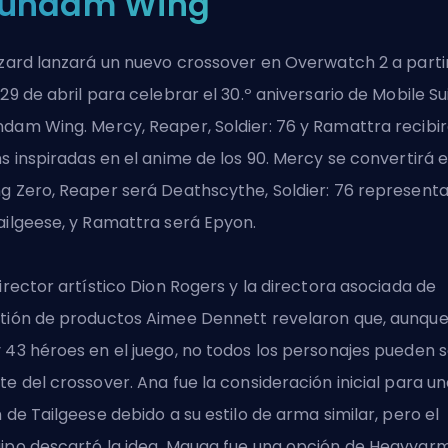
undam Wing
zzard lanzará un nuevo crossover en Overwatch 2 a parti
 29 de abril para celebrar el 30.º aniversario de Mobile Su
dam Wing. Mercy, Reaper, Soldier: 76 y Ramattra recibi
ns
inspiradas en el anime de los 90. Mercy se convertirá 
g Zero, Reaper será Deathscythe, Soldier: 76 represent
ailgeese, y Ramattra será Epyon.
director artístico Dion Rogers y la directora asociada de
tión de productos Aimee Dennett revelaron que, aunqu
 43 héroes en el juego, no todos los personajes pueden s
te del crossover. Ana fue la consideración inicial para u
n de Tailgeese debido a su estilo de arma similar, pero el
ipo descartó la idea. Mauga fue una opción de Heavyarm