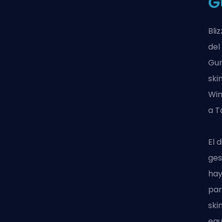
G
Bli
del
Gun
ski
Win
a T
El 
ges
hay
par
ski
equ