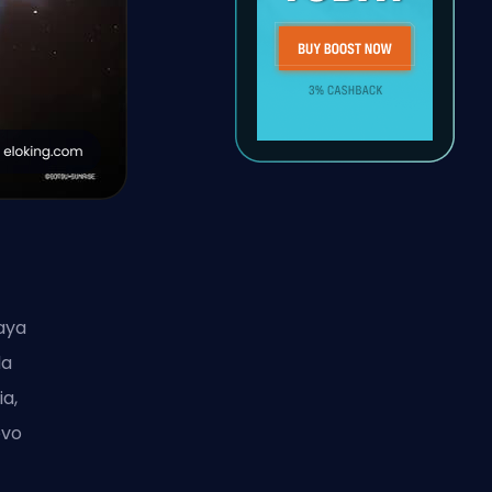
aya
da
a,
evo