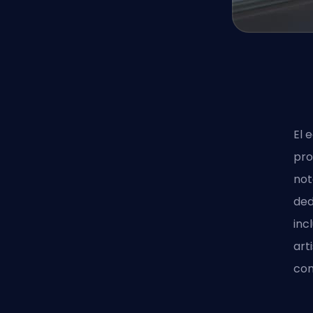
El 
pro
not
ded
inc
art
com