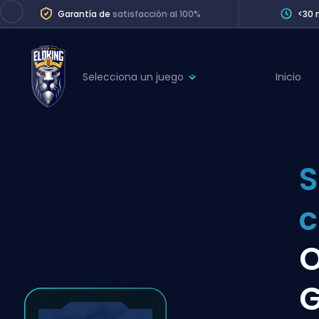
Garantía de
satisfacción al 100%
<30 
Selecciona un juego
Inicio
League of Legends
League 
Marvel Rivals
SERVICES
Valorant
S
Division Boos
Dota 2
Placements
c
Counter-Strike
Wins
Overwatch 2
O
Coaching
Rocket League
Path of Exile 2
Teammate