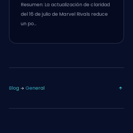
Configuraciones
Resumen: La actualización de claridad
Competitivas Después del
del 16 de julio de Marvel Rivals reduce
Parche del 16 de Julio
un po…
Blog
General