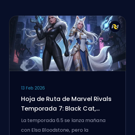
13 Feb 2026
Hoja de Ruta de Marvel Rivals
Temporada 7: Black Cat,
White Fox y el Evento Monsters
La temporada 6.5 se lanza mañana
Take Manhattan
con Elsa Bloodstone, pero la