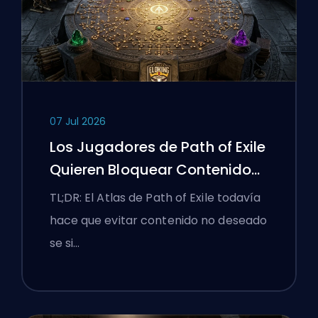
07 Jul 2026
Los Jugadores de Path of Exile
Quieren Bloquear Contenido
Malo y la UI Sigue Luchando
TL;DR: El Atlas de Path of Exile todavía
Contra Ellos
hace que evitar contenido no deseado
se si…