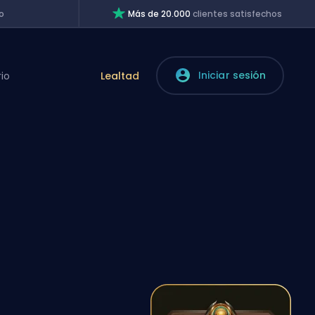
o
Más de 20.000
clientes satisfechos
Iniciar sesión
rio
Lealtad