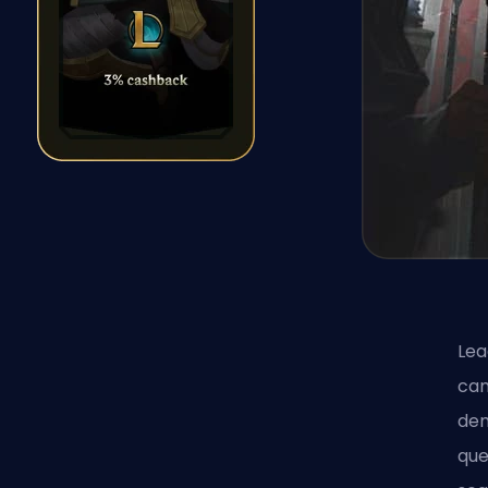
Lea
ca
dem
que