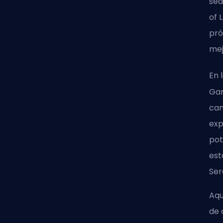
sea
of 
pró
mej
En 
Gam
cam
exp
pot
est
Ser
Aqu
de 