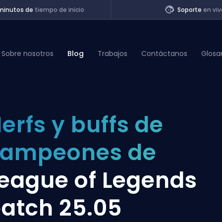
minutos de
tiempo de inicio
Soporte
en viv
Sobre nosotros
Blog
Trabajos
Contáctanos
Glosa
of Legends
erfs y buffs de
t
campeones de
eague of Legends
atch 25.05