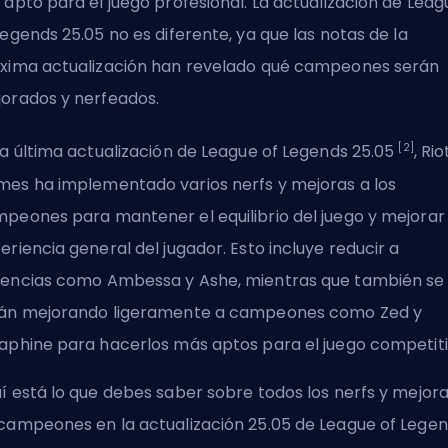
 apto para el juego profesional. La actualización de Leag
Legends 25.05 no es diferente, ya que las notas de la
xima actualización han revelado qué campeones serán
orados y nerfeados.
[2]
la última actualización de League of Legends 25.05
, Rio
es ha implementado varios nerfs y mejoras a los
peones para mantener el equilibrio del juego y mejorar 
eriencia general del jugador. Esto incluye reducir a
encias como Ambessa y Ashe, mientras que también se
án mejorando ligeramente a campeones como Zed y
aphine para hacerlos más aptos
para el juego competit
í está lo que debes saber sobre todos los nerfs y mejor
campeones en la actualización 25.05 de League of Lege