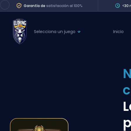
Garantía de
satisfacción al 100%
<30 
Selecciona un juego
Inicio
League of Legends
League 
Marvel Rivals
SERVICES
Valorant
N
Division Boos
Dota 2
Placements
Counter-Strike
Wins
Overwatch 2
L
Coaching
Rocket League
p
Path of Exile 2
Teammate