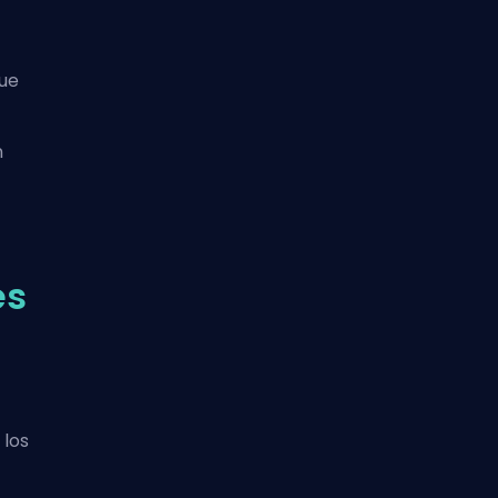
gue
n
es
n
 los