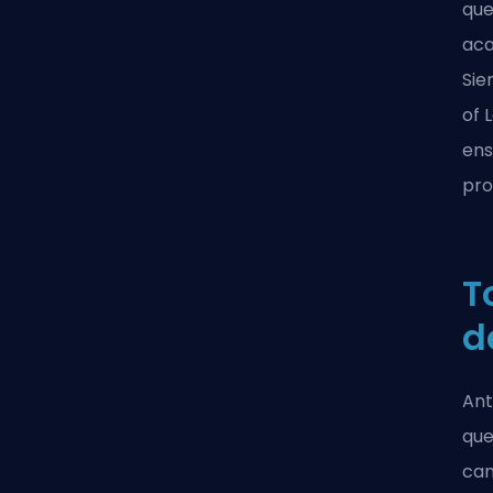
que
aca
Sie
of 
ens
pro
T
d
Ant
que
cam