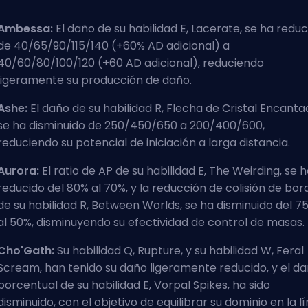
Ambessa:
El daño de su habilidad E, Lacerate, se ha redu
de 40/65/90/115/140 (+60% AD adicional) a
40/60/80/100/120 (+60 AD adicional), reduciendo
ligeramente su producción de daño.
Ashe:
El daño de su habilidad R, Flecha de Cristal Encanta
se ha disminuido de 250/450/650 a 200/400/600,
reduciendo su potencial de iniciación a larga distancia.
Aurora:
El ratio de AP de su habilidad E, The Weirding, se 
reducido del 80% al 70%, y la reducción de colisión de bor
de su habilidad R, Between Worlds, se ha disminuido del 7
al 50%, disminuyendo su efectividad de control de masas.
Cho'Gath:
Su habilidad Q, Rupture, y su habilidad W, Feral
Scream, han tenido su daño ligeramente reducido, y el d
porcentual de su habilidad E, Vorpal Spikes, ha sido
disminuido, con el objetivo de equilibrar su dominio en la l