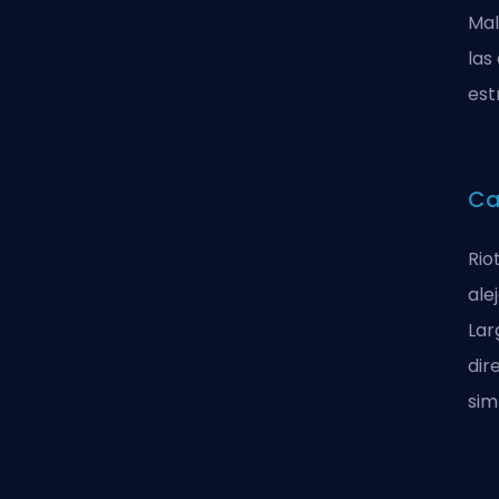
Mal
las
est
Ca
Rio
ale
Lar
dir
sim