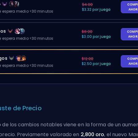
o
$4.00
COMP
$3.32 por juego
AHO
 espera medio <30 minutos
gos
$8.00
COMP
$3.00 por juego
AHO
 espera medio <30 minutos
egos
$12.00
COMP
$2.50 por juego
AHO
 espera medio <30 minutos
uste de Precio
 de los cambios notables viene en la forma de un aume
precio. Previamente valorado en
2,800 oro
, el nuevo Ma