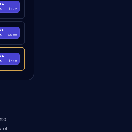
RA
-
RA
$3.32
RA
-
RA
$6.00
RA
-
RA
$7.50
nto
w of