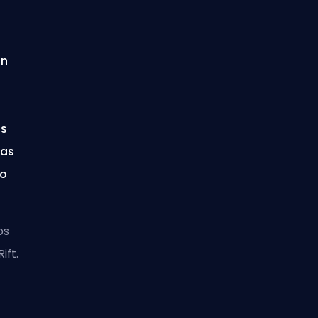
un
as
las
go
os
Rift
.