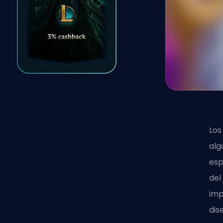
Los
alg
esp
del
imp
dis