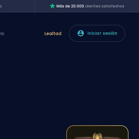
o
Más de 20.000
clientes satisfechos
Iniciar sesión
rio
Lealtad