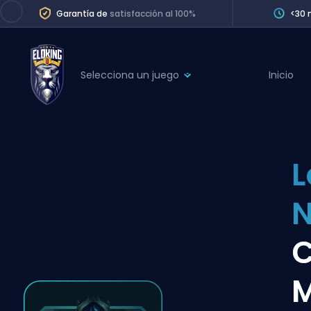
Garantía de
satisfacción al 100%
<30 
Selecciona un juego
Inicio
League of Legends
League 
Marvel Rivals
SERVICES
Valorant
L
Division Boos
Dota 2
Placements
N
Counter-Strike
Wins
Overwatch 2
C
Coaching
Rocket League
M
Path of Exile 2
Teammate