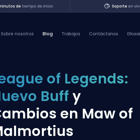
minutos de
tiempo de inicio
Soporte
en viv
Sobre nosotros
Blog
Trabajos
Contáctanos
Glosa
of Legends
eague of Legends:
t
uevo Buff
y
ambios en Maw of
almortius