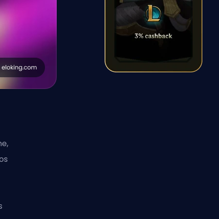
he,
os
s