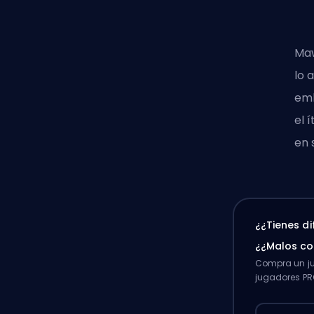
Maw
lo 
emb
el 
en 
¿¿Tienes d
¿¿Malos c
Compra un ju
jugadores PR