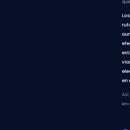
que
Los
rut
aum
efe
ext
vía
ele
en 
Así
en 