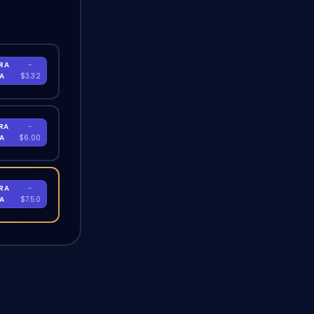
RA
-
RA
$3.32
RA
-
RA
$6.00
RA
-
RA
$7.50