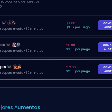
ego con uno de nuestros
O.
o
$4.00
COMP
$3.32 por juego
AHO
 espera medio <30 minutos
gos
$8.00
COMP
$3.00 por juego
AHO
 espera medio <30 minutos
egos
$12.00
COMP
$2.50 por juego
AHO
 espera medio <30 minutos
jores Aumentos