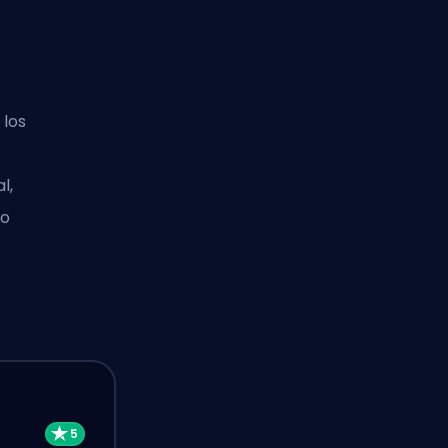
 los
l,
Lo