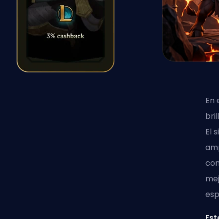
En 
bri
El 
amp
com
mej
esp
Est