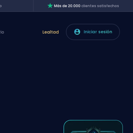
o
Más de 20.000
clientes satisfechos
Iniciar sesión
rio
Lealtad
s