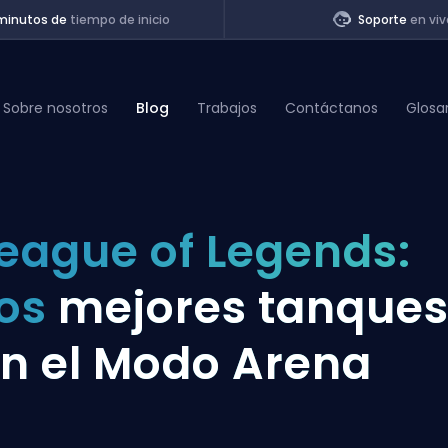
minutos de
tiempo de inicio
Soporte
en viv
Sobre nosotros
Blog
Trabajos
Contáctanos
Glosa
of Legends
eague of Legends:
t
Los
mejores tanque
n el Modo Arena