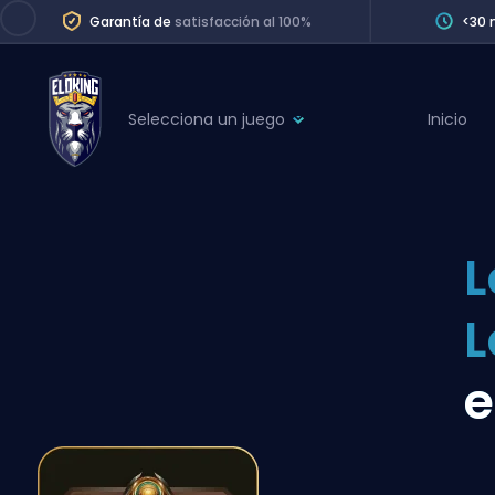
Garantía de
satisfacción al 100%
<30 
Selecciona un juego
Inicio
League of Legends
League 
Marvel Rivals
SERVICES
Valorant
L
Division Boos
Dota 2
Placements
Counter-Strike
Wins
Overwatch 2
e
Coaching
Rocket League
Path of Exile 2
Teammate