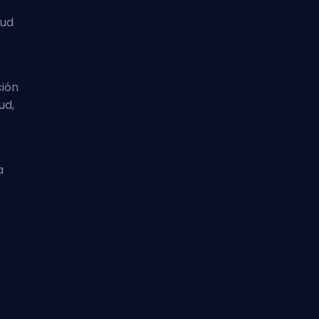
lud
ción
ud,
a