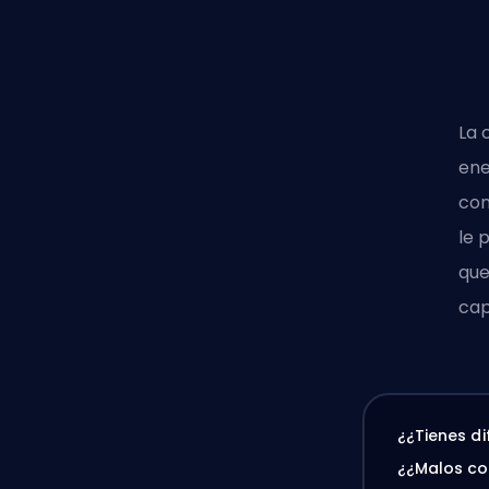
La 
ene
con
le 
que
cap
¿¿Tienes d
¿¿Malos c