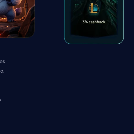
ues
o.
s