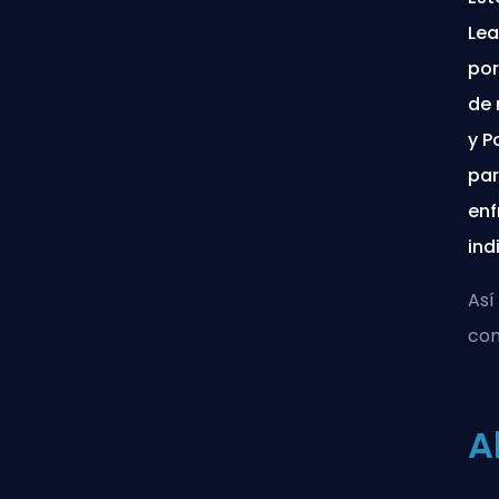
Lea
por
de 
y P
par
enf
ind
Así
con
A