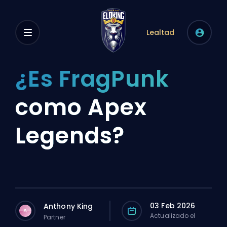
Lealtad
¿Es FragPunk
como Apex
Legends?
03 Feb 2026
Anthony King
A
Actualizado el
Partner