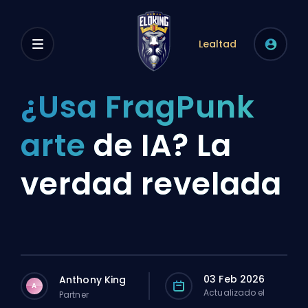
Lealtad
¿Usa FragPunk
arte
de IA? La
verdad revelada
03 Feb 2026
Anthony King
A
Actualizado el
Partner