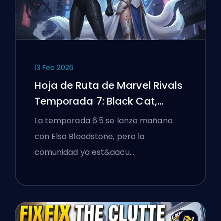
13 Feb 2026
Hoja de Ruta de Marvel Rivals
Temporada 7: Black Cat,
White Fox y el Evento Monsters
La temporada 6.5 se lanza mañana
Take Manhattan
con Elsa Bloodstone, pero la
comunidad ya est&aacu…