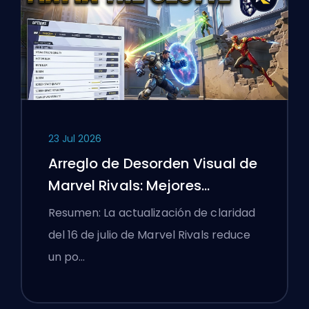
23 Jul 2026
Arreglo de Desorden Visual de
Marvel Rivals: Mejores
Configuraciones
Resumen: La actualización de claridad
Competitivas Después del
del 16 de julio de Marvel Rivals reduce
Parche del 16 de Julio
un po…