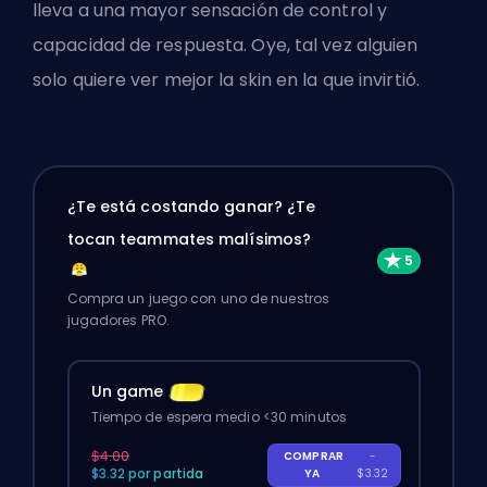
lleva a una mayor sensación de control y
capacidad de respuesta. Oye, tal vez alguien
solo quiere ver
mejor la skin en la que invirtió
.
¿Te está costando ganar? ¿Te
tocan teammates malísimos?
Compra un juego con uno de nuestros
jugadores PRO.
Un game
Tiempo de espera medio <30 minutos
$4.00
COMPRAR
-
$3.32 por partida
YA
$3.32