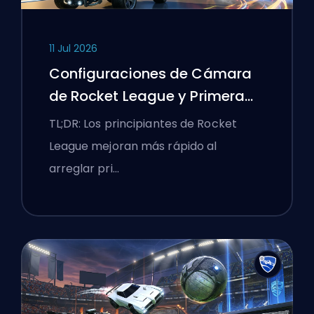
11 Jul 2026
Configuraciones de Cámara
de Rocket League y Primera
Rutina de Entrenamiento
TL;DR: Los principiantes de Rocket
League mejoran más rápido al
arreglar pri…