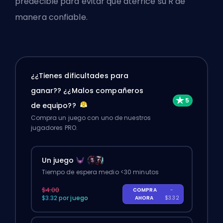
predecible para evitar que aterrice su R de
manera confiable.
¿¿Tienes dificultades para
ganar?? ¿¿Malos compañeros
de equipo??
Compra un juego con uno de nuestros
jugadores PRO.
Un juego
Tiempo de espera medio <30 minutos
$4.00
COMPRA
-
$3.32 por juego
AHORA
$3.32