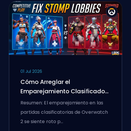
01 Jul 2026
Cómo Arreglar el
Emparejamiento Clasificado
de Overwatch 2 y los Lobbies
Resumen: El emparejamiento en las
Aplastantes
partidas clasificatorias de Overwatch
2 se siente roto p…