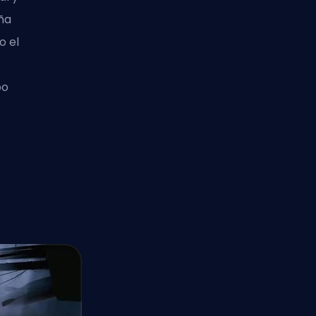
aña
o el
po