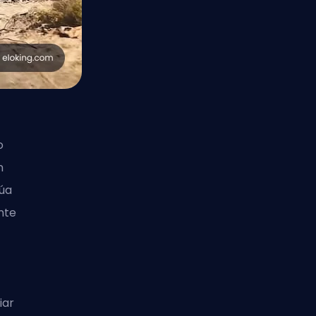
o
n
núa
nte
iar