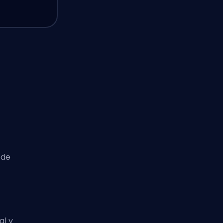
 de
al y