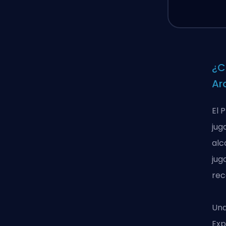
¿C
Ar
El 
jug
alc
jug
rec
Una
Exp