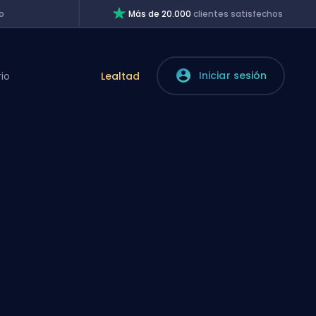
o
Más de 20.000
clientes satisfechos
Iniciar sesión
rio
Lealtad