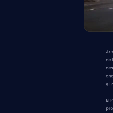
Arc
de 
des
aña
el 
El 
pro