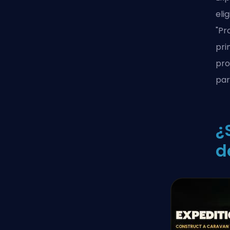
eli
"Pr
pri
pro
par
¿
d