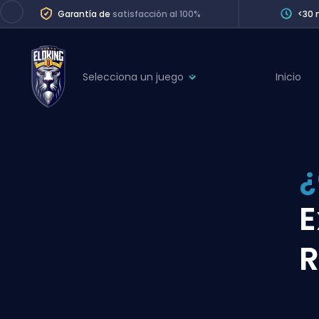
Garantía de
satisfacción al 100%
<30 
Selecciona un juego
Inicio
League of Legends
League 
Marvel Rivals
SERVICES
Valorant
¿
Division Boos
Dota 2
Placements
E
Counter-Strike
Wins
Overwatch 2
R
Coaching
Rocket League
Path of Exile 2
Teammate