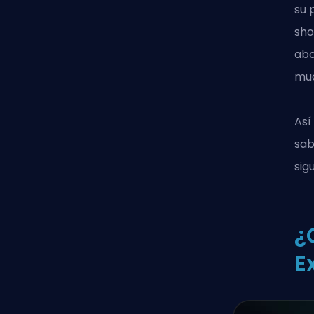
su 
sho
abo
muc
Así
sab
sig
¿
E