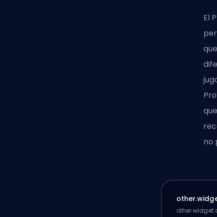
El 
per
que
dif
jug
Pro
que
rec
no 
other.widge
other.widget.