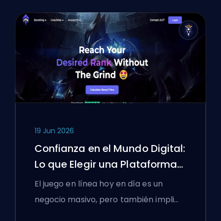
19 Jun 2026
Confianza en el Mundo Digital:
Lo que Elegir una Plataforma
de Boosting Enseñó a los
El juego en línea hoy en día es un
Gamers Polacos sobre
negocio masivo, pero también impli…
Verificar Servicios en Línea