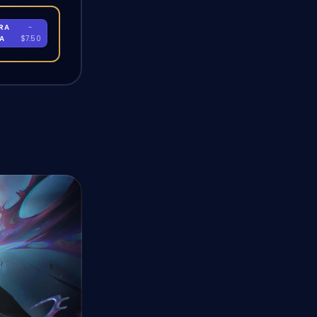
RA
-
RA
$7.50