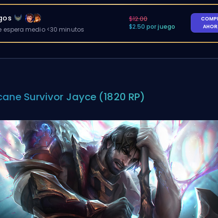
egos
$12.00
COMP
$2.50 por juego
AHO
 espera medio <30 minutos
cane Survivor Jayce (1820 RP)