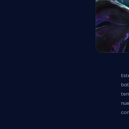
Est
bat
tem
nue
con