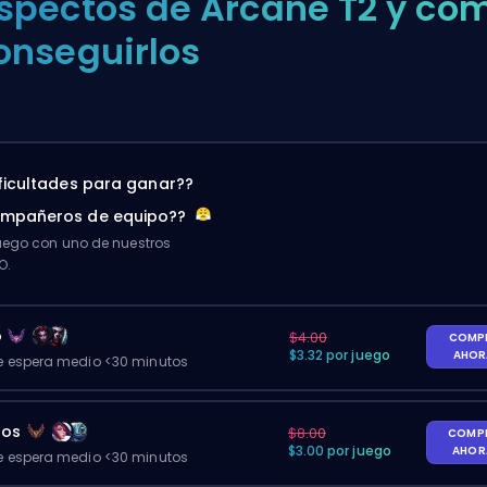
spectos de Arcane T2 y có
onseguirlos
ificultades para ganar??
ompañeros de equipo??
ego con uno de nuestros
O.
o
$4.00
COMP
$3.32 por juego
AHO
 espera medio <30 minutos
gos
$8.00
COMP
$3.00 por juego
AHO
 espera medio <30 minutos