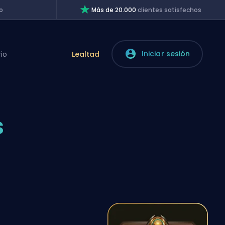
o
Más de 20.000
clientes satisfechos
Iniciar sesión
rio
Lealtad
s