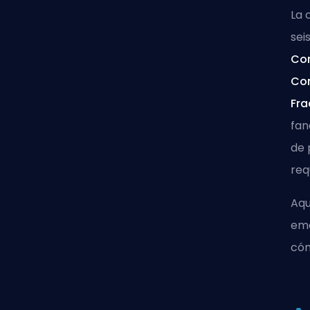
La 
sei
Co
Co
Fra
fan
de 
req
Aqu
em
cóm