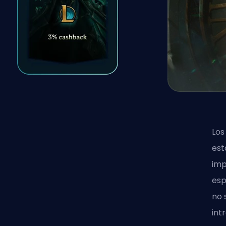
Los
est
imp
esp
no 
int