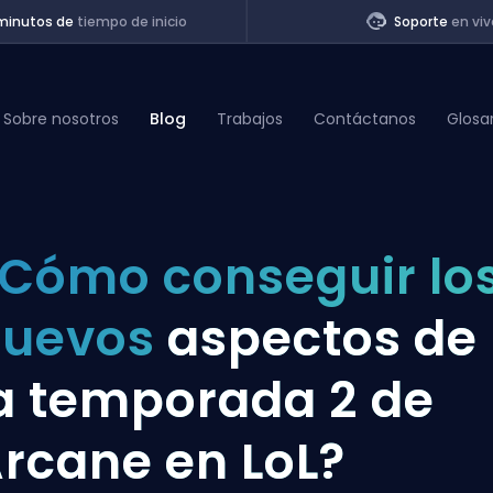
minutos de
tiempo de inicio
Soporte
en viv
Sobre nosotros
Blog
Trabajos
Contáctanos
Glosa
of Legends
Cómo conseguir lo
t
nuevos
aspectos de
a temporada 2 de
rcane en LoL?