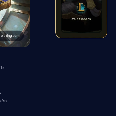
lix
s
bién