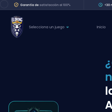
Garantía de
satisfacción al 100%
<30 
Selecciona un juego
Inicio
League of Legends
League 
Marvel Rivals
SERVICES
Valorant
¿
Division Boos
Dota 2
Placements
Counter-Strike
Wins
Overwatch 2
l
Coaching
Rocket League
A
Path of Exile 2
Teammate