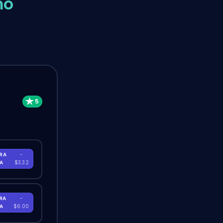
mo
RA
-
RA
$3.32
RA
-
RA
$6.00