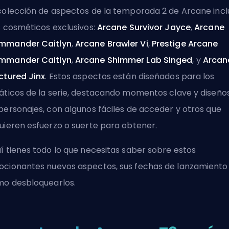
colección de aspectos de la temporada 2 de Arcane incl
s cosméticos exclusivos:
Arcane Survivor Jayce
,
Arcane
mmander Caitlyn
,
Arcane Brawler Vi
,
Prestige Arcane
mmander Caitlyn
,
Arcane Shimmer Lab Singed
, y
Arcan
ctured Jinx
. Estos aspectos están diseñados para los
áticos de la serie, destacando momentos clave y diseño
personajes, con algunos fáciles de acceder y otros que
uieren esfuerzo o suerte para obtener.
í tienes todo lo que necesitas saber sobre estos
ocionantes nuevos
aspectos
, sus fechas de lanzamiento
o desbloquearlos.