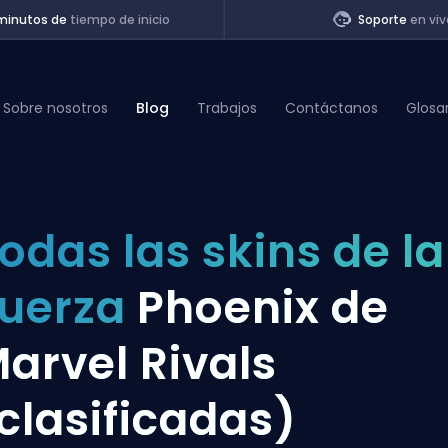
minutos de
tiempo de inicio
Soporte
en viv
Sobre nosotros
Blog
Trabajos
Contáctanos
Glosa
of Legends
odas las skins de la
t
uerza
Phoenix de
arvel Rivals
clasificadas)