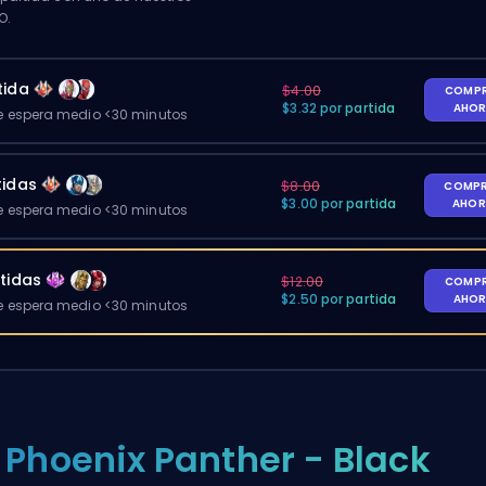
O.
tida
$4.00
COMP
$3.32 por partida
AHO
 espera medio <30 minutos
tidas
$8.00
COMP
$3.00 por partida
AHO
 espera medio <30 minutos
tidas
$12.00
COMP
$2.50 por partida
AHO
 espera medio <30 minutos
. Phoenix Panther - Black