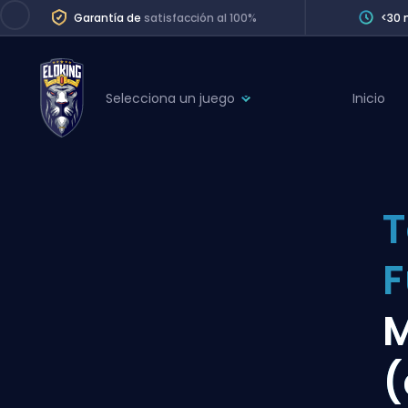
Garantía de
satisfacción al 100%
<30 
Selecciona un juego
Inicio
League of Legends
League 
Marvel Rivals
SERVICES
Valorant
T
Division Boos
Dota 2
Placements
F
Counter-Strike
Wins
Overwatch 2
M
Coaching
Rocket League
(
Path of Exile 2
Teammate