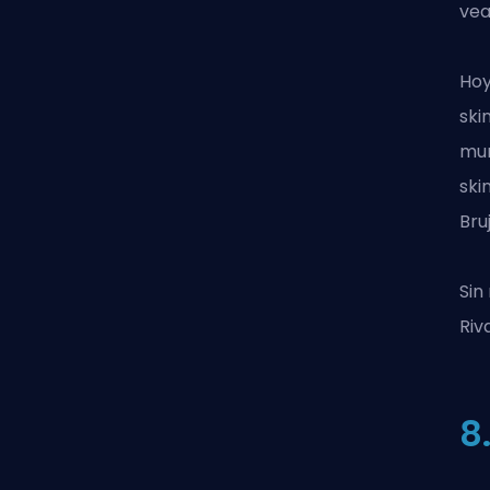
vea
Hoy
ski
mun
ski
Bru
Sin
Riv
8