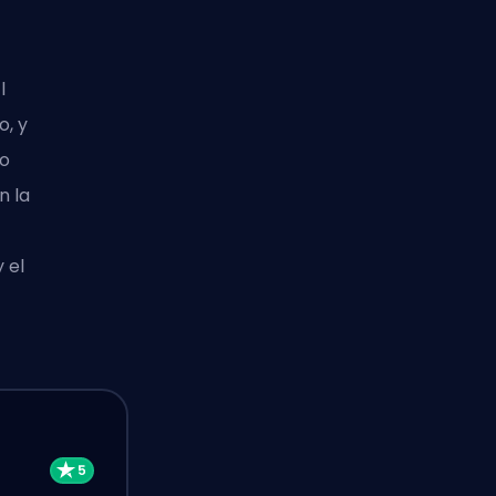
l
, y
ho
n la
 el