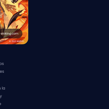
os
nes
n
la
y
e