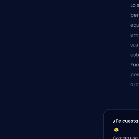
La 
per
equ
emb
sus
est
Fue
pes
oro
¿Te cuest
Compra una p