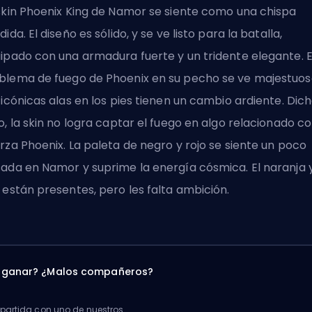
skin Phoenix King de Namor se siente como una chispa
dida. El diseño es sólido, y se ve listo para la batalla,
ipado con una armadura fuerte y un tridente elegante. E
lema de fuego de Phoenix en su pecho se ve majestuoso
 icónicas alas en los pies tienen un cambio ardiente. Dic
o, la skin no logra captar el fuego en algo relacionado co
rza Phoenix. La paleta de negro y rojo se siente un poco
ada en Namor y suprime la energía cósmica. El naranja y
 están presentes, pero les falta ambición.
a ganar? ¿Malos compañeros?
artida con uno de nuestros