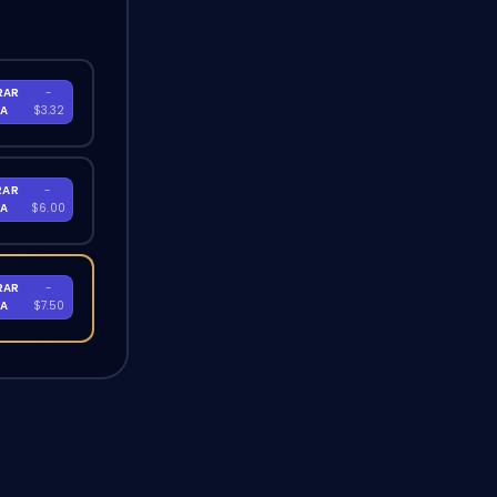
RAR
-
RA
$3.32
RAR
-
RA
$6.00
RAR
-
RA
$7.50