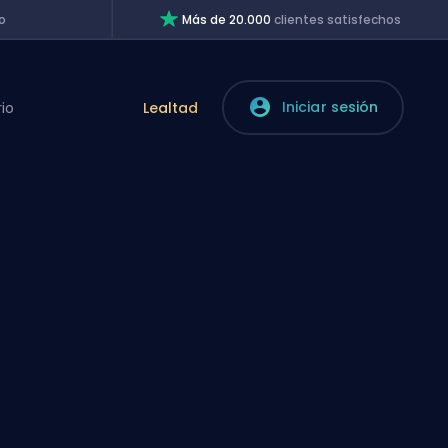
o
Más de 20.000
clientes satisfechos
Iniciar sesión
rio
Lealtad