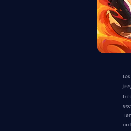
Los
jue
fre
exc
Te
ard