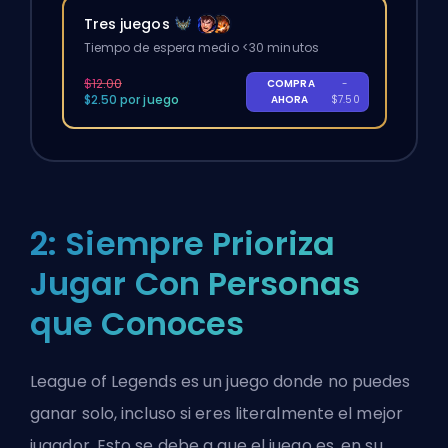
Tres juegos
Tiempo de espera medio <30 minutos
$12.00
COMPRA
-
$2.50 por juego
AHORA
$7.50
2: Siempre Prioriza
Jugar Con Personas
que Conoces
League of Legends es un juego donde no puedes
ganar solo, incluso si eres literalmente el mejor
jugador. Esto se debe a que el juego es, en su