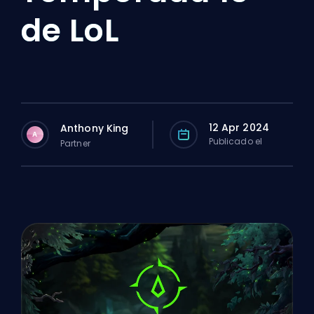
de LoL
12 Apr 2024
Anthony King
A
Publicado el
Partner