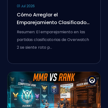
01 Jul 2026
Cómo Arreglar el
Emparejamiento Clasificado
de Overwatch 2 y los Lobbies
Resumen: El emparejamiento en las
Aplastantes
partidas clasificatorias de Overwatch
2 se siente roto p…