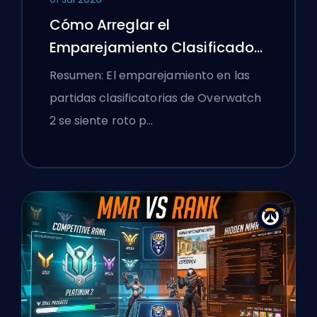
Cómo Arreglar el
Emparejamiento Clasificado
de Overwatch 2 y los Lobbies
Resumen: El emparejamiento en las
Aplastantes
partidas clasificatorias de Overwatch
2 se siente roto p…