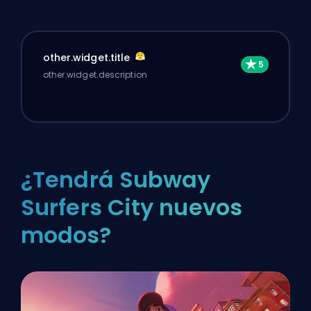
other.widget.title
other.widget.description
¿Tendrá Subway
Surfers City nuevos
modos?