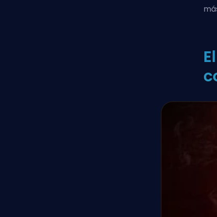
más
E
c