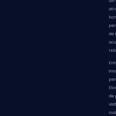
Sin
atr
hom
per
de 
acu
rel
Ent
inn
pen
Elo
de 
vis
cua