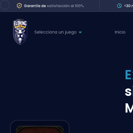
Garantía de
satisfacción al 100%
<30 
Selecciona un juego
Inicio
League of Legends
League 
Marvel Rivals
SERVICES
Valorant
E
Division Boos
Dota 2
Placements
s
Counter-Strike
Wins
Overwatch 2
M
Coaching
Rocket League
Path of Exile 2
Teammate