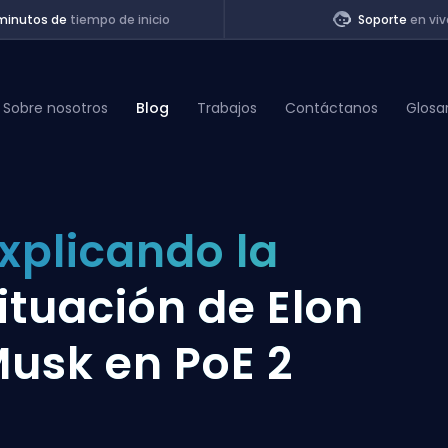
minutos de
tiempo de inicio
Soporte
en viv
Sobre nosotros
Blog
Trabajos
Contáctanos
Glosa
of Legends
xplicando la
t
ituación de Elon
usk en PoE 2