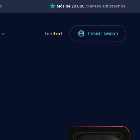
o
Más de 20.000
clientes satisfechos
Iniciar sesión
rio
Lealtad