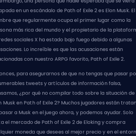
 embargo, una persona que nadie esperaba que se viera
apada en un escándalo de Path of Exile 2 es Elon Musk. El
bre que regularmente ocupa el primer lugar como la
sona más rica del mundo y el propietario de la platafor
redes sociales X ha estado bajo fuego debido a algunas
saciones. Lo increíble es que las acusaciones están
acionadas con nuestro ARPG favorito, Path of Exile 2.
onces, para asegurarnos de que no tengas que pasar po
umerables tweets y artículos de información falsa,
samos, ¿por qué no compilar todo sobre la situación de
n Musk en Path of Exile 2? Muchos jugadores están trata
pasar a Musk en el juego ahora, y podemos ayudar. Solo
ita
el mercado de Path of Exile 2 de Eloking
y compra
lquier moneda que desees al mejor precio y en el entor