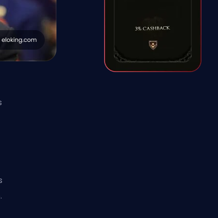
s
s
.