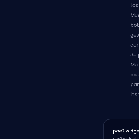
Los
Mus
bot
ges
com
de 
Mus
mis
par
los
poe2.widget
poe2.widget.d