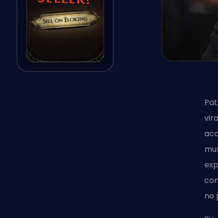
Pat
vir
acc
mun
exp
con
no 