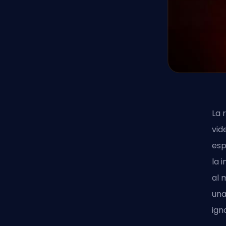
La 
vid
esp
la 
al 
una
ign