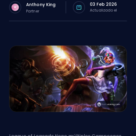
03 Feb 2026
Anthony King
A
Actualizado el
Partner