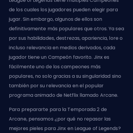
League of Legends tiene múltiples Campeones
de los cuales los jugadores pueden elegir para
jugar. Sin embargo, algunos de ellos son
definitivamente más populares que otros. Ya sea
por sus habilidades, destrezas, apariencia, lore o
incluso relevancia en medios derivados, cada
jugador tiene un Campeón favorito. Jinx es
fácilmente uno de los campeones más
populares, no solo gracias a su singularidad sino
también por su relevancia en el popular
programa animado de Netflix llamado Arcane.
Para prepararte para la Temporada 2 de
Arcane, pensamos ¿por qué no repasar las
mejores pieles para Jinx en League of Legends?