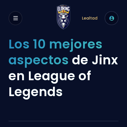
Lealtad
Los 10 mejores
aspectos
de Jinx
en League of
Legends