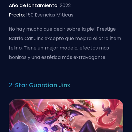
Año de lanzamiento:
2022
Precio:
150 Esencias Míticas
No hay mucho que decir sobre la piel Prestige
Battle Cat Jinx excepto que mejora el otro ítem
felino. Tiene un mejor modelo, efectos más
bonitos y una estética más extravagante.
2: Star Guardian Jinx