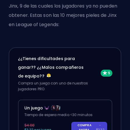
Jinx, 9 de las cuales los jugadores ya no pueden
obtener. Estas son las 10 mejores pieles de Jinx
en League of Legends:
¿¿Tienes dificultades para
ganar?? ¿¿Malos compañeros
de equipo??
Compra un juego con uno de nuestros
jugadores PRO.
Un juego
Tiempo de espera medio <30 minutos
$4.00
COMPRA
-
$3.32 por juego
AHORA
$3.32