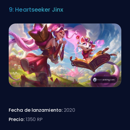
9: Heartseeker Jinx
Fecha de lanzamiento:
2020
Precio:
1350 RP