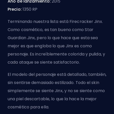
Año de lanzamiento:
2015
Precio:
1350 RP
Terminando nuestra lista está Firecracker Jinx.
Como cosmético, es tan bueno como Star
Guardian Jinx, pero lo que hace que esta sea
mejor es que engloba lo que Jinx es como
personaje. Es increíblemente colorida y pulida, y
cada ataque se siente satisfactorio.
El modelo del personaje está detallado, también,
sin sentirse demasiado estilizado. Todo el skin
simplemente se siente Jinx, y no se siente como
una piel descartable, lo que la hace la mejor
cosmético para ella.