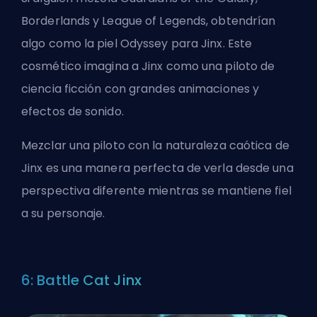
Borderlands y League of Legends, obtendrían
algo como la piel Odyssey para Jinx. Este
cosmético imagina a Jinx como una piloto de
ciencia ficción con grandes animaciones y
efectos de sonido.
Mezclar una piloto con la naturaleza caótica de
Jinx es una manera perfecta de verla desde una
perspectiva diferente mientras se mantiene fiel
a su personaje.
6: Battle Cat Jinx