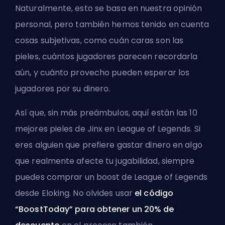
Naturalmente, esto se basa en nuestra opinión
personal, pero también hemos tenido en cuenta
cosas subjetivas, como cuán caras son las
pieles, cuántos jugadores parecen recordarla
aún, y cuánto provecho pueden esperar los
jugadores por su dinero.
Así que, sin más preámbulos, aquí están las 10
mejores pieles de Jinx en League of Legends. Si
eres alguien que prefiere gastar dinero en algo
que realmente afecte tu jugabilidad, siempre
puedes
comprar un boost de League of Legends
desde Eloking. No olvides usar
el código
“BoostToday” para obtener un 20% de