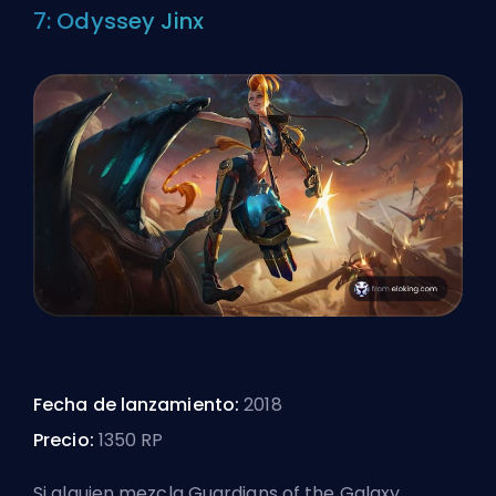
7: Odyssey Jinx
Fecha de lanzamiento:
2018
Precio:
1350 RP
Si alguien mezcla Guardians of the Galaxy,