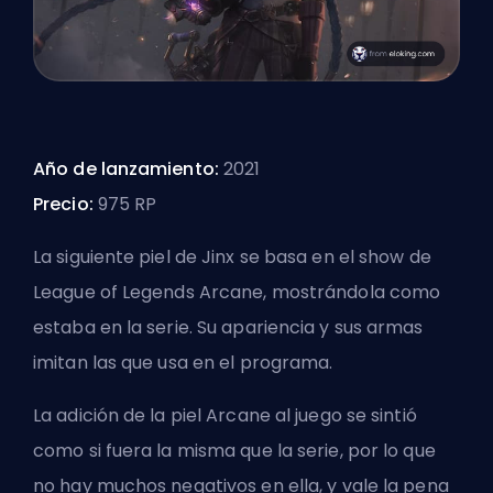
Año de lanzamiento:
2021
Precio:
975 RP
La siguiente piel de Jinx se basa en
el show de
League of Legends Arcane
, mostrándola como
estaba en la serie. Su apariencia y sus armas
imitan las que usa en el programa.
La adición de la piel Arcane al juego se sintió
como si fuera la misma que la serie, por lo que
no hay muchos negativos en ella, y vale la pena