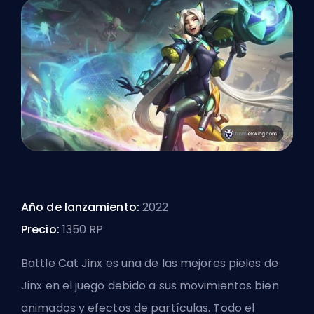
Año de lanzamiento:
2022
Precio:
1350 RP
Battle Cat Jinx es una de las mejores pieles de
Jinx en el juego debido a sus movimientos bien
animados y efectos de partículas. Todo el