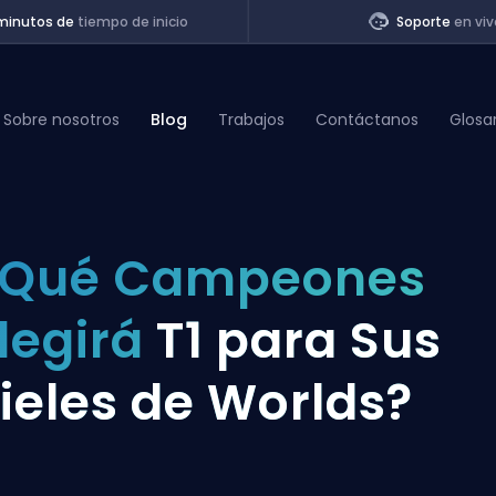
minutos de
tiempo de inicio
Soporte
en viv
Sobre nosotros
Blog
Trabajos
Contáctanos
Glosa
of Legends
¿Qué Campeones
t
legirá
T1 para Sus
ieles de Worlds?