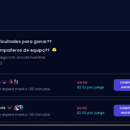
ificultades para ganar??
ompañeros de equipo??
ego con uno de nuestros
O.
o
$4.00
COMP
$3.32 por juego
AHO
 espera medio <30 minutos
gos
$8.00
COMP
$3.00 por juego
AHO
 espera medio <30 minutos