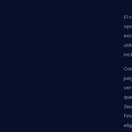
El 
opo
est
uti
inc
Cad
jue
ver
que
Zeu
Fin
eli