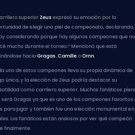
carrilero superior
Zeus
expresó su emoción por la
rtunidad de elegir una piel de campeonato, declarando, 
oy considerando porque hay algunos campeones que n
licé mucho durante el torneo.” Mencionó que está
linándose hacia
Gragas
,
Camille
o
Ornn
.
a uno de estos campeones lleva su propia dinámica de
go única, y la elección de Zeus podría destacar su
satilidad como
carrilero superior
. Muchos fanáticos pien
 será Gragas ya que es uno de los campeones favoritos
s para jugar y también fue una elección monumental en 
ales. Los fanáticos están ansiosos por ver qué campeón
ge finalmente.