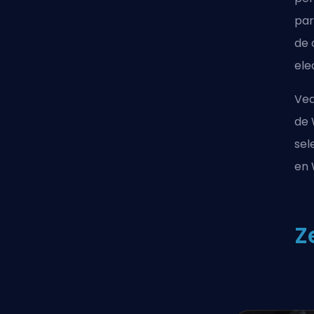
par
de 
ele
Vea
de 
sel
en 
Z