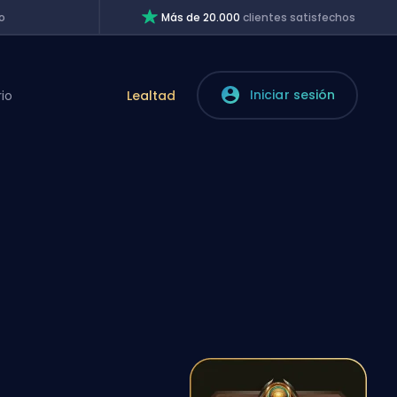
o
Más de 20.000
clientes satisfechos
Iniciar sesión
rio
Lealtad