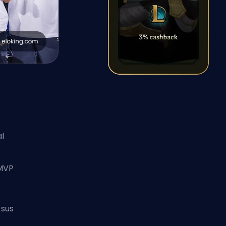
l
 MVP
 sus