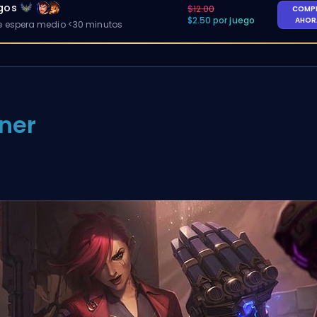
egos
$12.00
COMP
$2.50 por juego
AHO
 espera medio <30 minutos
ner