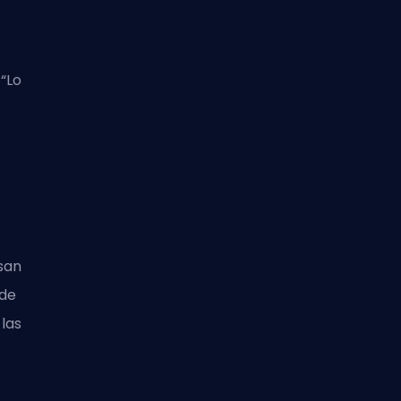
“Lo
o
san
 de
las