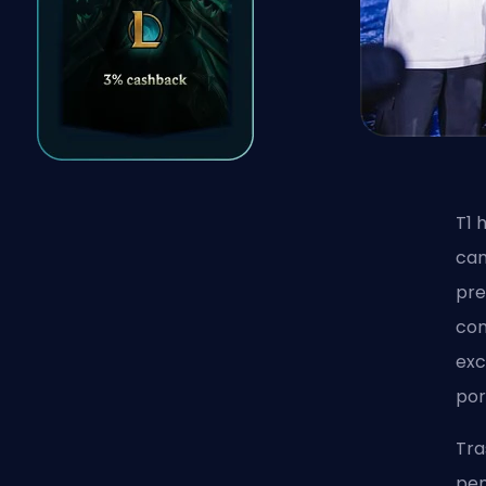
T1 
cam
pre
con
exc
por
Tra
pen