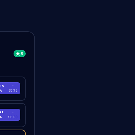
RA
-
RA
$3.32
RA
-
RA
$6.00