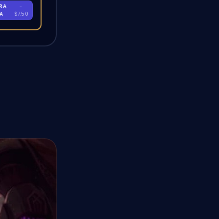
RA
-
RA
$7.50