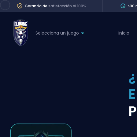
Garantía de
satisfacción al 100%
<30 
Selecciona un juego
Inicio
League of Legends
League 
Marvel Rivals
SERVICES
Valorant
Division Boos
Dota 2
Placements
E
Counter-Strike
Wins
Overwatch 2
P
Coaching
Rocket League
Path of Exile 2
Teammate