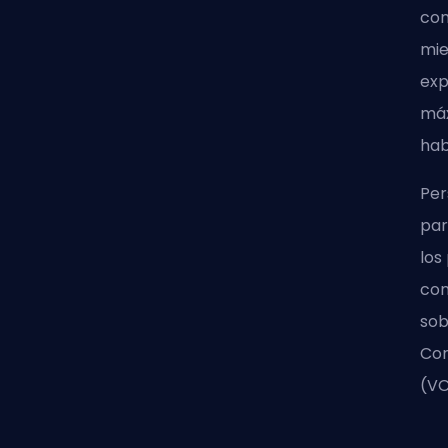
con
mie
exp
máx
hab
Per
par
los
con
sob
Con
(VC