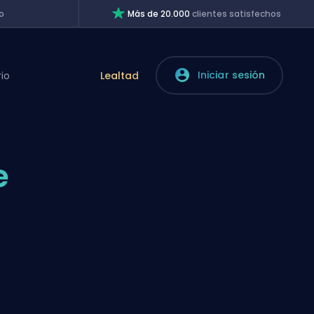
o
Más de 20.000
clientes satisfechos
Iniciar sesión
rio
Lealtad
e