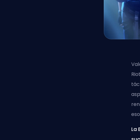
Val
Rio
tác
asp
ren
eso
La 
sug