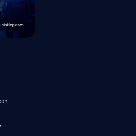
con
e