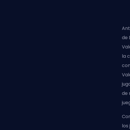
Ant
de 
Val
la 
con
Val
jug
de 
jue
Con
los