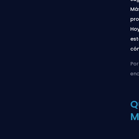
Más
pro
Hoy
est
cóm
Por
enc
Q
M