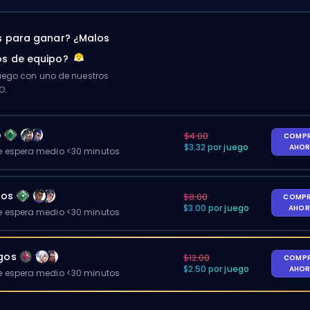
 para ganar? ¿Malos
s de equipo?
ego con uno de nuestros
O.
o
$4.00
COMP
$3.32 por juego
AHO
 espera medio <30 minutos
gos
$8.00
COMP
$3.00 por juego
AHO
 espera medio <30 minutos
egos
$12.00
COMP
$2.50 por juego
AHO
 espera medio <30 minutos