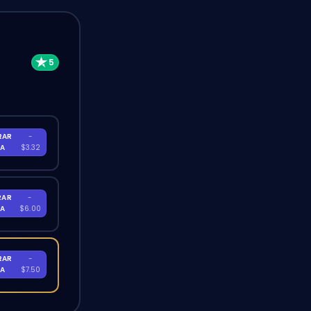
RAR
-
RA
$3.32
RAR
-
RA
$6.00
RAR
-
RA
$7.50