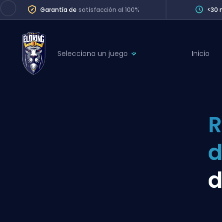
Garantía de
satisfacción al 100%
<30 
Selecciona un juego
Inicio
League of Legends
League 
Marvel Rivals
SERVICES
Valorant
R
Division Boos
Dota 2
Placements
Counter-Strike
Wins
Overwatch 2
d
Coaching
Rocket League
Path of Exile 2
Teammate