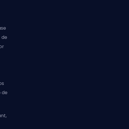
ase
s de
or
os
o de
nt,