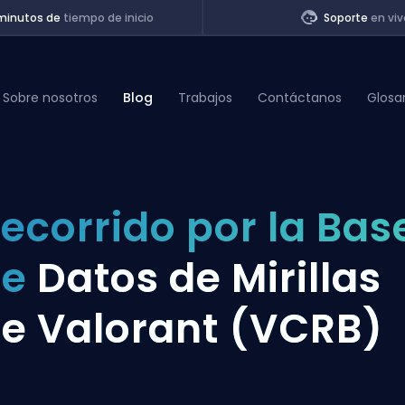
minutos de
tiempo de inicio
Soporte
en viv
Sobre nosotros
Blog
Trabajos
Contáctanos
Glosa
of Legends
ecorrido por la Bas
t
de
Datos de Mirillas
e Valorant (VCRB)