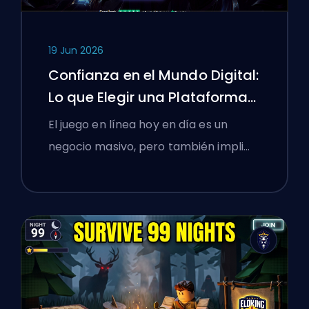
19 Jun 2026
Confianza en el Mundo Digital:
Lo que Elegir una Plataforma
de Boosting Enseñó a los
El juego en línea hoy en día es un
Gamers Polacos sobre
negocio masivo, pero también impli…
Verificar Servicios en Línea