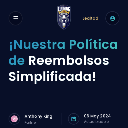
Lealtad
¡Nuestra Política
de
Reembolsos
Simplificada!
06 May 2024
Anthony King
A
Actualizado el
Partner