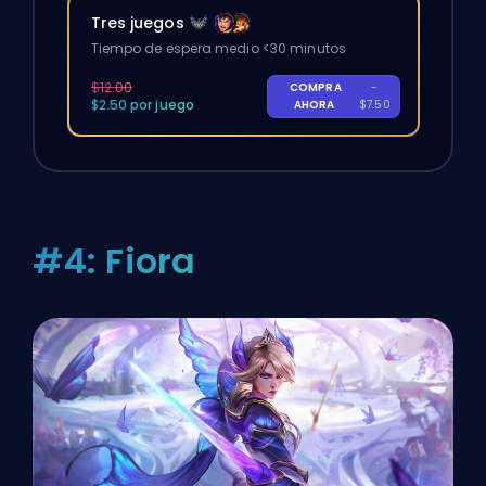
Tres juegos
Tiempo de espera medio <30 minutos
$12.00
COMPRA
-
$2.50 por juego
AHORA
$7.50
#4: Fiora