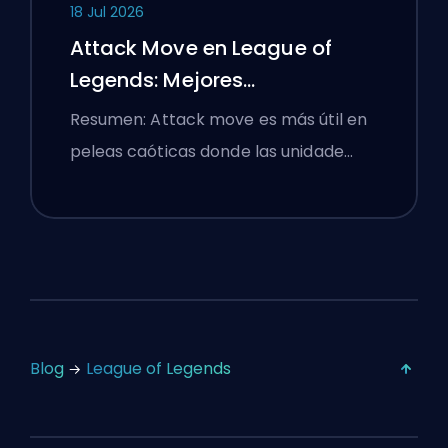
18 Jul 2026
Attack Move en League of
Legends: Mejores
Configuraciones
Resumen: Attack move es más útil en
peleas caóticas donde las unidade…
Blog
League of Legends