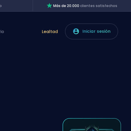
o
Más de 20.000
clientes satisfechos
Iniciar sesión
rio
Lealtad