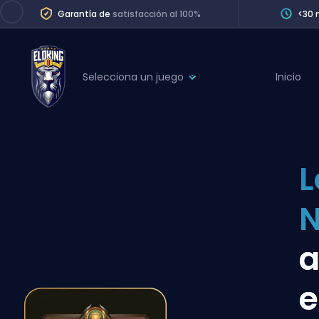
Garantía de
satisfacción al 100%
<30 
Selecciona un juego
Inicio
League of Legends
League 
Marvel Rivals
SERVICES
Valorant
L
Division Boos
Dota 2
Placements
N
Counter-Strike
Wins
Overwatch 2
a
Coaching
Rocket League
e
Path of Exile 2
Teammate