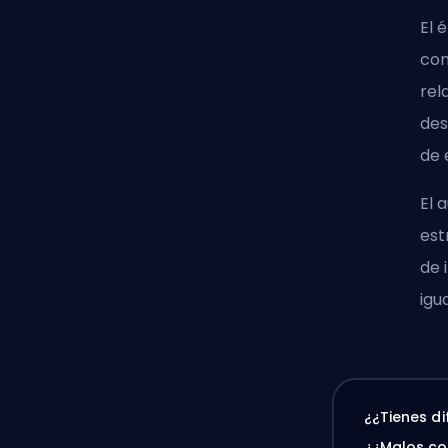
El 
com
rel
des
de 
El 
est
de 
igu
¿¿Tienes d
¿¿Malos c