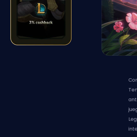
Con
Tem
ant
jue
Leg
int