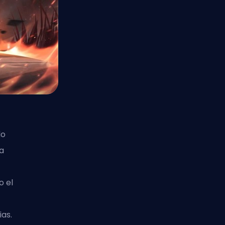
do
a
o el
ias.