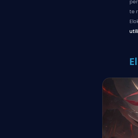
per
te 
Elo
uti
E