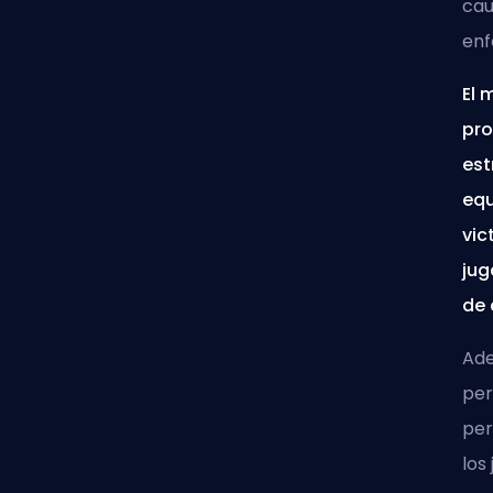
cau
enf
El 
pro
est
equ
vic
jug
de
Ade
per
per
los