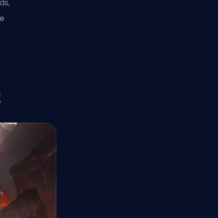
ds,
de
2