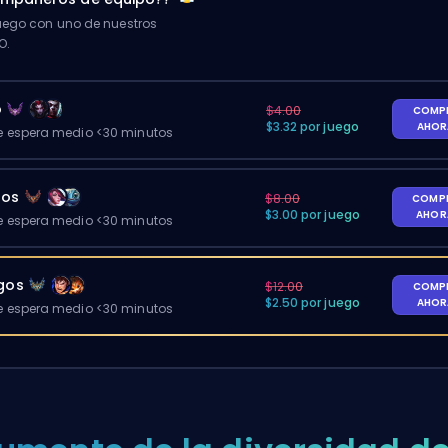
ego con uno de nuestros
O.
o
$4.00
COMP
$3.32 por juego
AHO
 espera medio <30 minutos
gos
$8.00
COMP
$3.00 por juego
AHO
 espera medio <30 minutos
egos
$12.00
COMP
$2.50 por juego
AHO
 espera medio <30 minutos