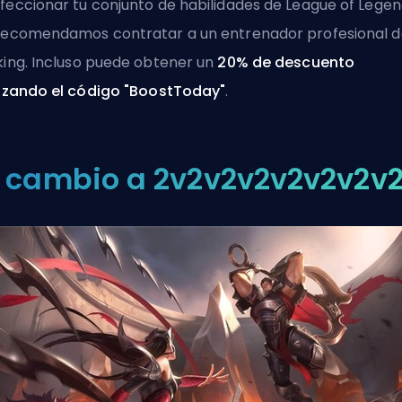
feccionar tu conjunto de habilidades de League of Legen
recomendamos contratar a un
entrenador profesional 
king
. Incluso puede obtener un
20% de descuento
lizando el código "BoostToday"
.
l cambio a 2v2v2v2v2v2v2v