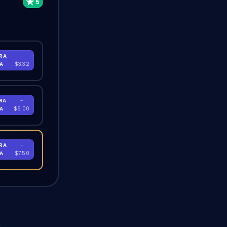
RA
-
RA
$3.32
RA
-
RA
$6.00
RA
-
RA
$7.50