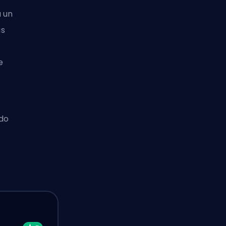
a un
ás
e
ido