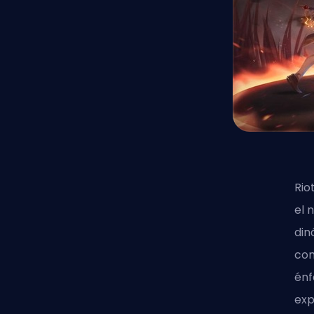
Rio
el 
din
com
énf
exp