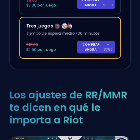
$8.00
COMPRAR
-
$3.00 por juego
AHORA
$6.00
Tres juegos
Tiempo de espera medio <30 minutos
$12.00
COMPRAR
-
$2.50 por juego
AHORA
$7.50
Los ajustes de RR/MMR
te dicen en qué le
importa a Riot