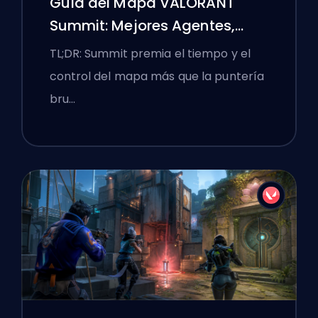
Guía del Mapa VALORANT
Summit: Mejores Agentes,
Llamadas y Humos
TL;DR: Summit premia el tiempo y el
control del mapa más que la puntería
bru…