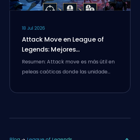
18 Jul 2026
Attack Move en League of
Legends: Mejores
Configuraciones
Resumen: Attack move es más útil en
peleas caóticas donde las unidade…
Blog
League of Legends