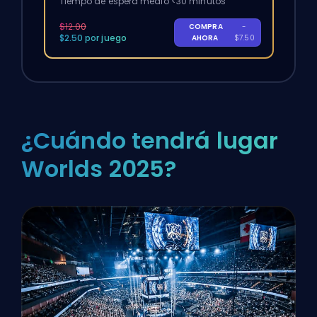
Tiempo de espera medio <30 minutos
$12.00
COMPRA
-
$2.50 por juego
AHORA
$7.50
¿Cuándo tendrá lugar
Worlds 2025?