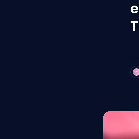
e
T
A