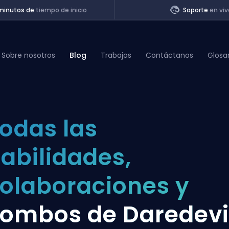
minutos de
tiempo de inicio
Soporte
en viv
Sobre nosotros
Blog
Trabajos
Contáctanos
Glosa
of Legends
odas las
t
abilidades,
olaboraciones y
ombos de Daredevi