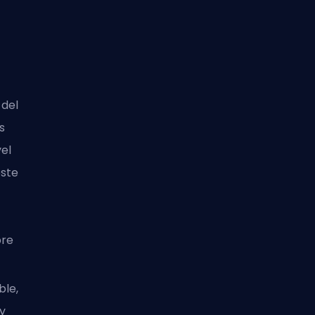
 del
s
el
este
bre
ble,
y