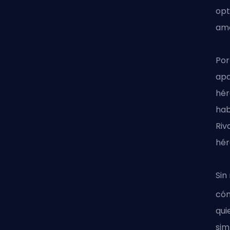
opt
am
Por
apa
hé
hab
Riv
hér
Sin
cóm
qui
si