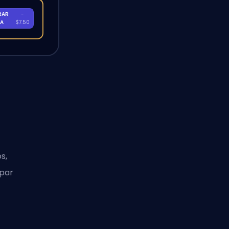
RAR
-
RA
$7.50
s,
ipar