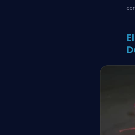
com
E
D