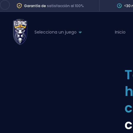
Garantía de
satisfacción al 100%
<30 
Selecciona un juego
Inicio
League of Legends
League 
Marvel Rivals
SERVICES
Valorant
T
Division Boos
Dota 2
Placements
h
Counter-Strike
Wins
Overwatch 2
c
Coaching
Rocket League
c
Path of Exile 2
Teammate