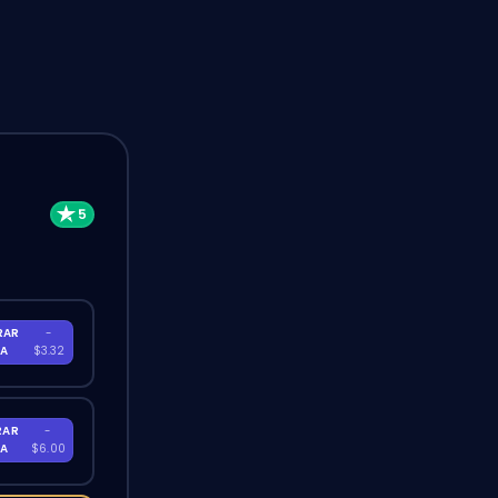
RAR
-
RA
$3.32
RAR
-
RA
$6.00