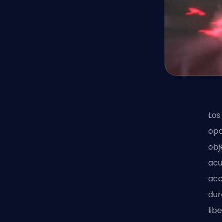
Los
opo
obj
acu
acc
dur
lib