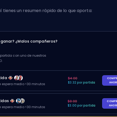
í tienes un resumen rápido de lo que aporta:
a ganar? ¿Malos compañeros?
artida con uno de nuestros
O.
tida
$4.00
COMP
$3.32 por partida
AHO
 espera medio <30 minutos
tidas
$8.00
COMP
$3.00 por partida
AHO
 espera medio <30 minutos