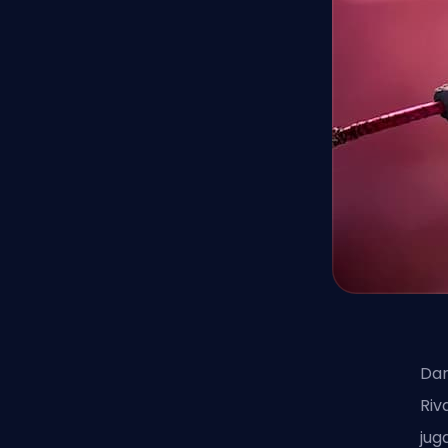
Dar
Riv
jug