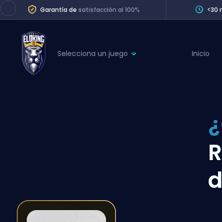
Garantía de
satisfacción al 100%
<30 
Selecciona un juego
Inicio
League of Legends
League 
Marvel Rivals
SERVICES
Valorant
¿
Division Boos
Dota 2
Placements
R
Counter-Strike
Wins
Overwatch 2
d
Coaching
Rocket League
Path of Exile 2
Teammate