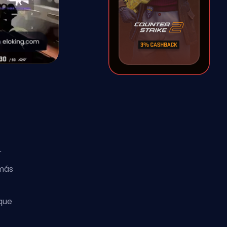
r
más
 que