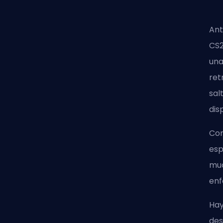
Ant
CS2
una
ret
sal
dis
Com
esp
muc
enf
Hay
des