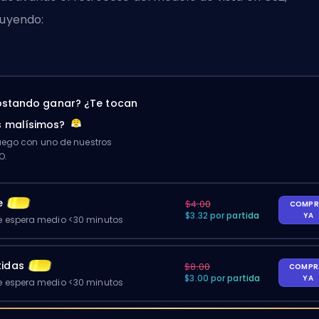
luyendo:
ostando ganar? ¿Te tocan
 malísimos?
ego con uno de nuestros
O.
e
$4.00
COMPR
$3.32 por partida
YA
 espera medio <30 minutos
tidas
$8.00
COMPR
$3.00 por partida
YA
 espera medio <30 minutos