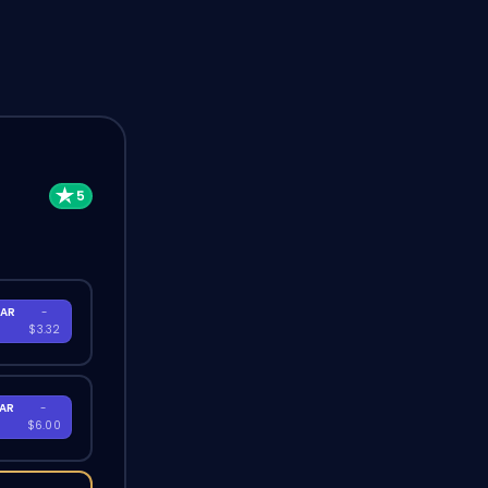
AR
-
$3.32
AR
-
$6.00