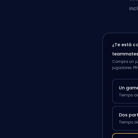
inc
¿Te está c
teammates
Compra un ju
jugadores PR
Un gam
Tiempo de
Dos par
Tiempo de