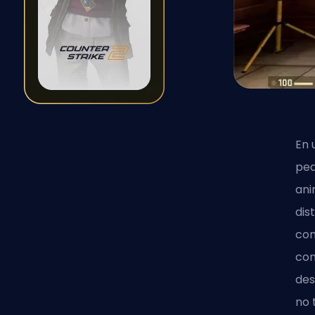
En 
peq
ani
dis
com
con
des
no 