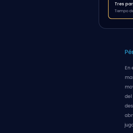
Tres par
Tiempo de
Pé
En 
man
mov
del
des
abr
jug