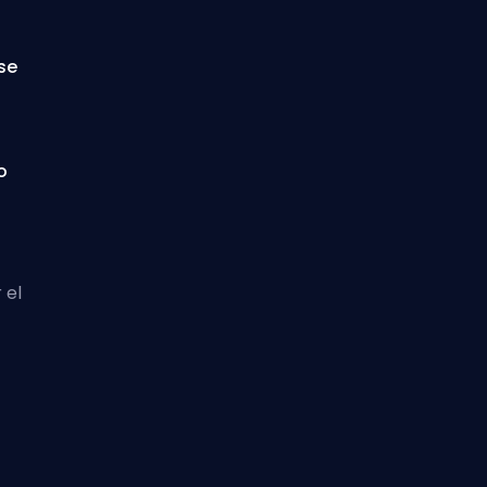
se
o
 el