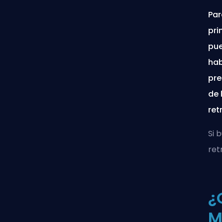
Par
pri
pue
hab
pre
de 
ret
Si 
ret
¿
M