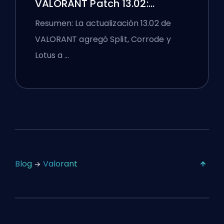
VALORANT Patch 13.02:
Practica Split, Corrode y Lotus
Resumen: La actualización 13.02 de
VALORANT agregó Split, Corrode y
Lotus a …
Blog
Valorant