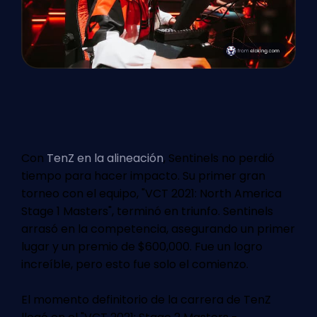
Con
TenZ en la alineación
, Sentinels no perdió
tiempo para hacer impacto. Su primer gran
torneo con el equipo, "VCT 2021: North America
Stage 1 Masters", terminó en triunfo. Sentinels
arrasó en la competencia, asegurando un primer
lugar y un premio de $600,000. Fue un logro
increíble, pero esto fue solo el comienzo.
El momento definitorio de la carrera de TenZ