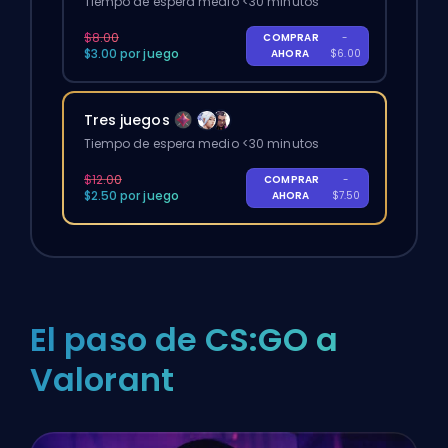
Tiempo de espera medio <30 minutos
$8.00
COMPRAR
-
$3.00 por juego
AHORA
$6.00
Tres juegos
Tiempo de espera medio <30 minutos
$12.00
COMPRAR
-
$2.50 por juego
AHORA
$7.50
El paso de CS:GO a
Valorant