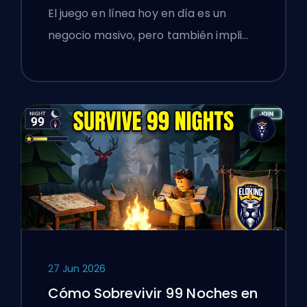
de Boosting Enseñó a los
El juego en línea hoy en día es un
Gamers Polacos sobre
negocio masivo, pero también impli…
Verificar Servicios en Línea
27 Jun 2026
Cómo Sobrevivir 99 Noches en